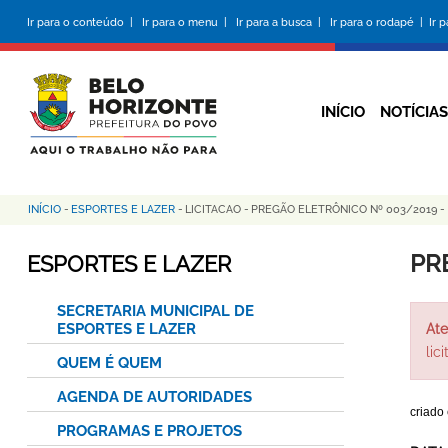
Pular
Ir para o conteúdo |
Ir para o menu |
Ir para a busca |
Ir para o rodapé |
Ir 
para
o
conteúdo
principal
INÍCIO
NOTÍCIAS
INÍCIO
-
ESPORTES E LAZER
-
LICITACAO
-
PREGÃO ELETRÔNICO Nº 003/2019 -
Trilha
de
PR
ESPORTES E LAZER
navegação
SECRETARIA MUNICIPAL DE
ESPORTES E LAZER
Ate
lic
QUEM É QUEM
AGENDA DE AUTORIDADES
criado
PROGRAMAS E PROJETOS