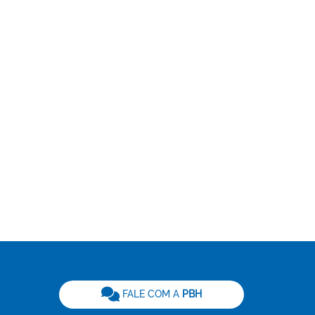
be
FALE COM A
PBH