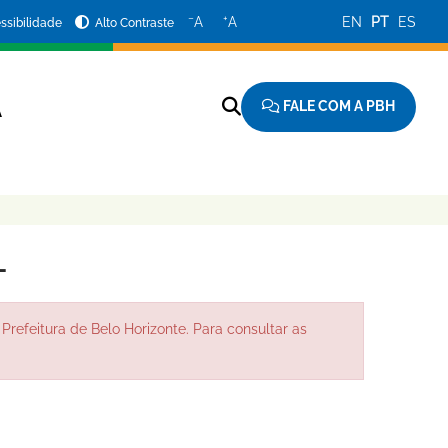
−
+
A
A
EN
PT
ES
ssibilidade
Alto Contraste
FALE COM A PBH
A
L
Prefeitura de Belo Horizonte. Para consultar as