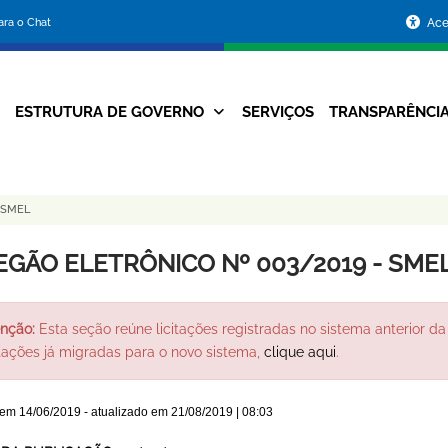
Portal
para o Chat
Ace
da
Prefeitura
ESTRUTURA DE GOVERNO
SERVIÇOS
TRANSPARÊNCI
Navegação
de
Principal
Belo
 SMEL
Horizonte
EGÃO ELETRÔNICO Nº 003/2019 - SME
nção:
Esta seção reúne licitações registradas no sistema anterior da 
itações já migradas para o novo sistema,
clique aqui
.
 em
14/06/2019
- atualizado em
21/08/2019 | 08:03