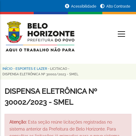
Pular
Portal
Acessibilidade
Alto Contraste
para
da
o
conteúdo
Prefeitura
O
principal
de
Belo
Horizonte
INÍCIO
-
ESPORTES E LAZER
-
LICITACAO
-
Trilha
DISPENSA ELETRÔNICA Nº 30002/2023 - SMEL
de
DISPENSA ELETRÔNICA Nº
navegação
30002/2023 - SMEL
Atenção:
Esta seção reúne licitações registradas no
sistema anterior da Prefeitura de Belo Horizonte. Para
consultar as licitações já migradas para o novo sistema,