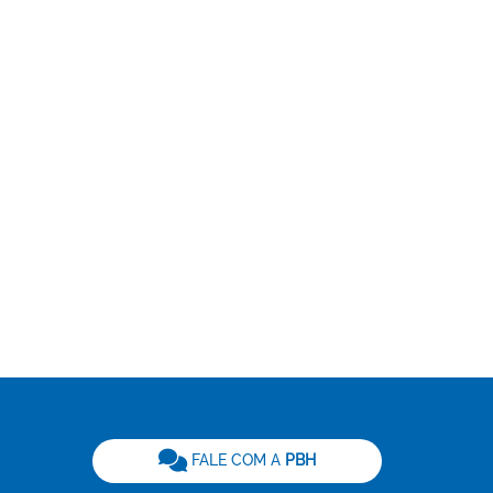
be
FALE COM A
PBH