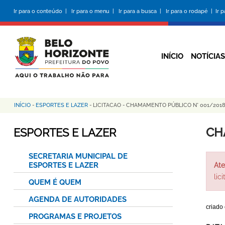
Pular
Ir para o conteúdo |
Ir para o menu |
Ir para a busca |
Ir para o rodapé |
Ir 
para
o
conteúdo
principal
INÍCIO
NOTÍCIAS
INÍCIO
-
ESPORTES E LAZER
-
LICITACAO
-
CHAMAMENTO PÚBLICO N° 001/2018
Trilha
de
CH
ESPORTES E LAZER
navegação
SECRETARIA MUNICIPAL DE
ESPORTES E LAZER
Ate
lic
QUEM É QUEM
AGENDA DE AUTORIDADES
criado
PROGRAMAS E PROJETOS