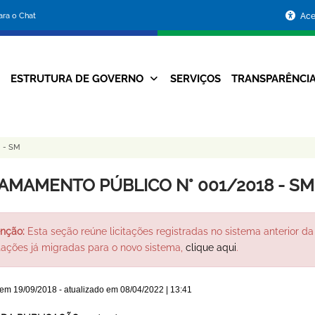
Portal
para o Chat
Ace
da
Prefeitura
ESTRUTURA DE GOVERNO
SERVIÇOS
TRANSPARÊNCI
Navegação
de
Principal
Belo
 - SM
Horizonte
AMAMENTO PÚBLICO N° 001/2018 - SM
nção:
Esta seção reúne licitações registradas no sistema anterior da 
itações já migradas para o novo sistema,
clique aqui
.
 em
19/09/2018
- atualizado em
08/04/2022 | 13:41