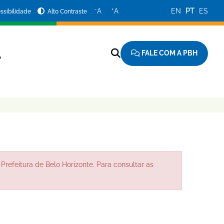
−
+
A
A
EN
PT
ES
ssibilidade
Alto Contraste
FALE COM A PBH
A
Prefeitura de Belo Horizonte. Para consultar as