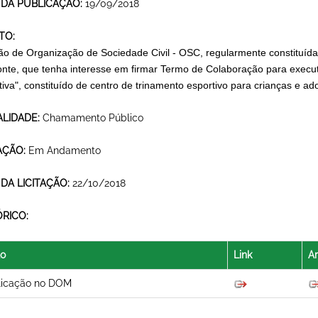
 DA PUBLICAÇÃO:
19/09/2018
TO:
ão de Organização de Sociedade Civil - OSC, regularmente constituída
onte, que tenha interesse em firmar Termo de Colaboração para execu
tiva", constituído de centro de trinamento esportivo para crianças e a
LIDADE:
Chamamento Público
AÇÃO:
Em Andamento
 DA LICITAÇÃO:
22/10/2018
ÓRICO:
lo
Link
Ar
licação no DOM