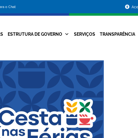
Portal
para o Chat
Ace
da
Prefeitura
AS
ESTRUTURA DE GOVERNO
SERVIÇOS
TRANSPARÊNCIA
Navegação
de
Principal
Belo
Horizonte