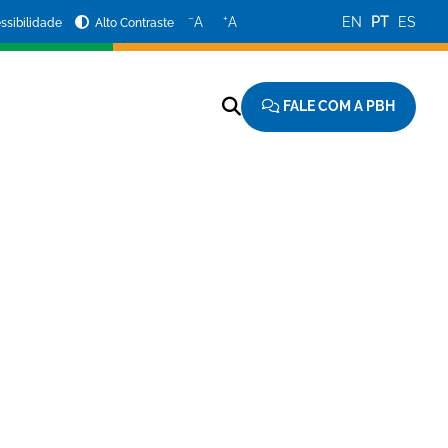
−
+
A
A
EN
PT
ES
ssibilidade
Alto Contraste
FALE COM A PBH