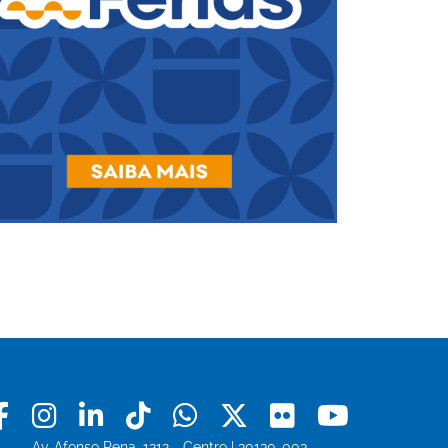
Facebook
Instagram
Linkedin
Tiktok
Whatsapp
X
Flickr
Youtu
Av. Afonso Pena, 1212 - Centro | 30130-003