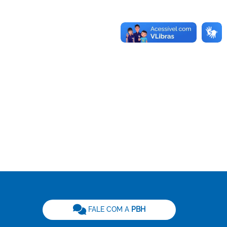
be
FALE COM A
PBH