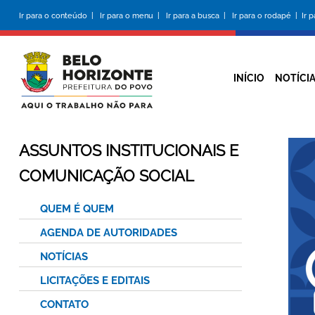
Pular
Ir para o conteúdo |
Ir para o menu |
Ir para a busca |
Ir para o rodapé |
Ir 
para
o
conteúdo
principal
INÍCIO
NOTÍCI
ASSUNTOS INSTITUCIONAIS E
COMUNICAÇÃO SOCIAL
QUEM É QUEM
AGENDA DE AUTORIDADES
NOTÍCIAS
LICITAÇÕES E EDITAIS
CONTATO