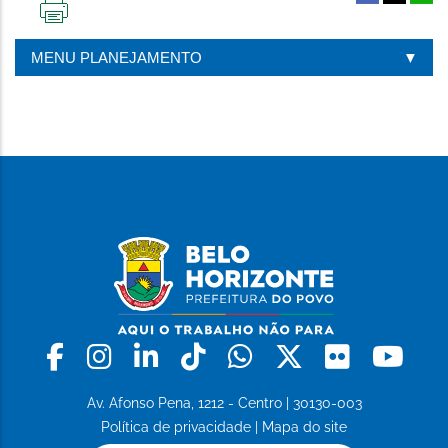
IMPRIMIR
ESTA
MENU PLANEJAMENTO
PÁGINA
Facebook
Instagram
Linkedin
Tiktok
Whatsapp
X
Flickr
Yo
Av. Afonso Pena, 1212 - Centro | 30130-003
Política de privacidade
|
Mapa do site