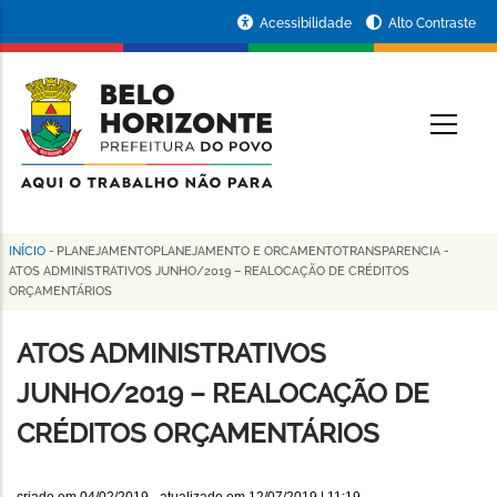
Pular
Portal
Acessibilidade
Alto Contraste
para
da
o
conteúdo
Prefeitura
O
principal
de
Belo
Horizonte
INÍCIO
-
PLANEJAMENTOPLANEJAMENTO E ORCAMENTOTRANSPARENCIA
-
Trilha
ATOS ADMINISTRATIVOS JUNHO/2019 – REALOCAÇÃO DE CRÉDITOS
ORÇAMENTÁRIOS
de
navegação
ATOS ADMINISTRATIVOS
JUNHO/2019 – REALOCAÇÃO DE
CRÉDITOS ORÇAMENTÁRIOS
criado em
04/02/2019
- atualizado em
12/07/2019 | 11:19