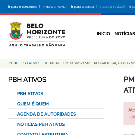
Pular
Ir para o conteúdo |
Ir para o menu |
Ir para a busca |
Ir para o rodapé |
Ir 
para
o
conteúdo
principal
INÍCIO
NOTÍCIAS
INÍCIO
-
PBH ATIVOS
-
LICITACAO
-
PMI Nº 001/2018 – REQUALIFICAÇÃO DOS M
Trilha
de
PM
PBH ATIVOS
navegação
AT
PBH ATIVOS
QUEM É QUEM
Ate
AGENDA DE AUTORIDADES
lic
NOTÍCIAS PBH ATIVOS
CONTATO | ESTRUTURA