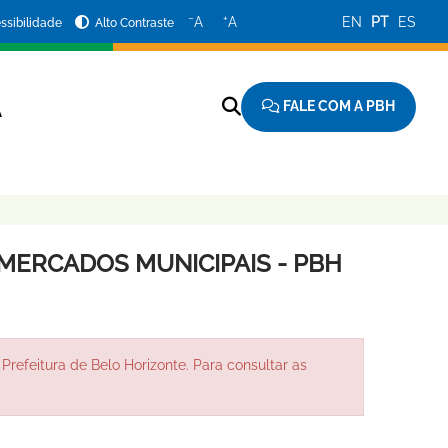
−
+
A
A
EN
PT
ES
ssibilidade
Alto Contraste
FALE COM A PBH
A
 MERCADOS MUNICIPAIS - PBH
Prefeitura de Belo Horizonte. Para consultar as