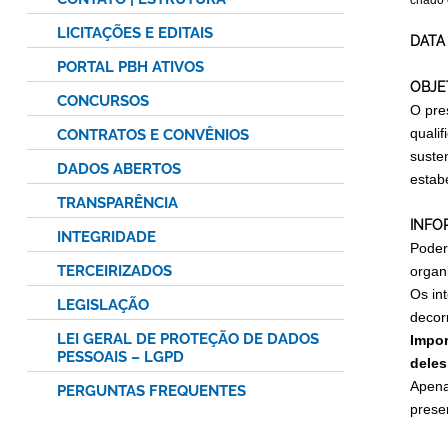
criado
LICITAÇÕES E EDITAIS
DATA
PORTAL PBH ATIVOS
OBJE
CONCURSOS
O pre
quali
CONTRATOS E CONVÊNIOS
suste
DADOS ABERTOS
estab
TRANSPARÊNCIA
INFO
INTEGRIDADE
Poderã
TERCEIRIZADOS
organ
Os in
LEGISLAÇÃO
decor
LEI GERAL DE PROTEÇÃO DE DADOS
Impor
PESSOAIS – LGPD
deles
Apena
PERGUNTAS FREQUENTES
prese