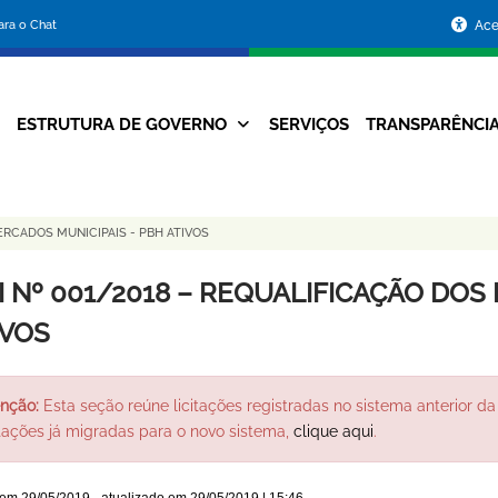
Portal
para o Chat
Ace
da
Prefeitura
ESTRUTURA DE GOVERNO
SERVIÇOS
TRANSPARÊNCI
Navegação
de
Principal
Belo
ERCADOS MUNICIPAIS - PBH ATIVOS
Horizonte
I Nº 001/2018 – REQUALIFICAÇÃO DOS
IVOS
nção:
Esta seção reúne licitações registradas no sistema anterior da 
itações já migradas para o novo sistema,
clique aqui
.