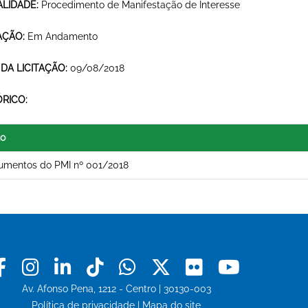
LIDADE:
Procedimento de Manifestação de Interesse
AÇÃO:
Em Andamento
 DA LICITAÇÃO:
09/08/2018
ÓRICO:
lo
umentos do PMI nº 001/2018
Facebook
Instagram
Linkedin
Tiktok
Whatsapp
X
Flickr
Youtu
Av. Afonso Pena, 1212 - Centro | 30130-003
Política de privacidade
|
Mapa do site