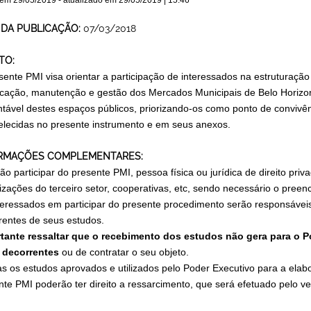
 em
29/05/2019
- atualizado em
29/05/2019 | 15:46
 DA PUBLICAÇÃO:
07/03/2018
TO:
sente PMI visa orientar a participação de interessados na estrutur
ficação, manutenção e gestão dos Mercados Municipais de Belo Horizo
ntável destes espaços públicos, priorizando-os como ponto de convivê
elecidas no presente instrumento e em seus anexos.
RMAÇÕES COMPLEMENTARES:
o participar do presente PMI, pessoa física ou jurídica de direito pri
izações do terceiro setor, cooperativas, etc, sendo necessário o pre
teressados em participar do presente procedimento serão responsáveis
rentes de seus estudos.
tante ressaltar que o recebimento dos estudos não gera para o P
 decorrentes
ou de contratar o seu objeto.
s os estudos aprovados e utilizados pelo Poder Executivo para a elabo
nte PMI poderão ter direito a ressarcimento, que será efetuado pelo ven