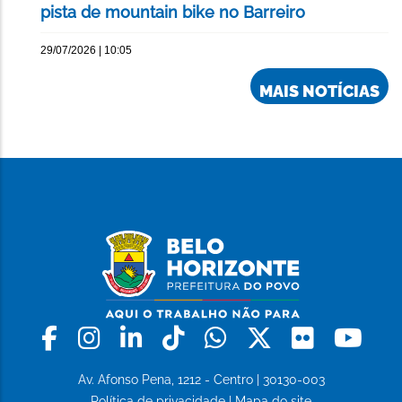
pista de mountain bike no Barreiro
29/07/2026 | 10:05
MAIS NOTÍCIAS
Facebook
Instagram
Linkedin
Tiktok
Whatsapp
X
Flickr
Yo
Av. Afonso Pena, 1212 - Centro | 30130-003
Política de privacidade
|
Mapa do site