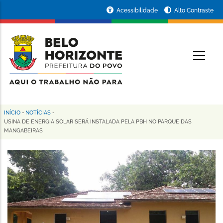
Pular
Portal
Acessibilidade
Alto Contraste
para
da
o
conteúdo
Prefeitura
O
principal
de
Belo
Horizonte
INÍCIO
-
NOTÍCIAS
-
Trilha
USINA DE ENERGIA SOLAR SERÁ INSTALADA PELA PBH NO PARQUE DAS
MANGABEIRAS
de
navegação