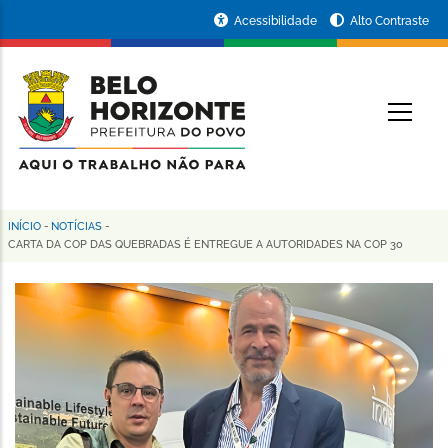
Pular
Portal
Acessibilidade
Alto Contraste
para
da
o
conteúdo
Prefeitura
O
principal
de
Belo
Horizonte
INÍCIO
-
NOTÍCIAS
-
Trilha
CARTA DA COP DAS QUEBRADAS É ENTREGUE A AUTORIDADES NA COP 30
de
navegação