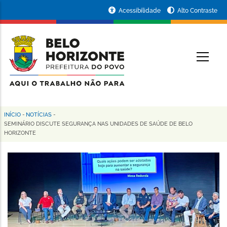
Pular
Portal
Acessibilidade
Alto Contraste
para
da
o
conteúdo
Prefeitura
O
principal
de
Belo
Horizonte
INÍCIO
-
NOTÍCIAS
-
Trilha
SEMINÁRIO DISCUTE SEGURANÇA NAS UNIDADES DE SAÚDE DE BELO
HORIZONTE
de
navegação