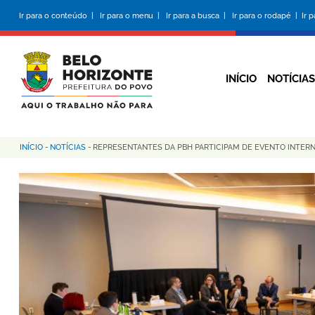
Pular
Ir para o conteúdo |
Ir para o menu |
Ir para a busca |
Ir para o rodapé |
Ir 
para
o
conteúdo
principal
INÍCIO
NOTÍCIAS
INÍCIO
-
NOTÍCIAS
-
REPRESENTANTES DA PBH PARTICIPAM DE EVENTO INTERN
Trilha
de
navegação