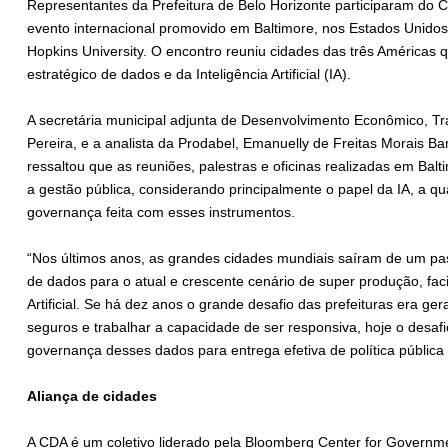
Representantes da Prefeitura de Belo Horizonte participaram do 
evento internacional promovido em Baltimore, nos Estados Unidos
Hopkins University. O encontro reuniu cidades das três Américas
estratégico de dados e da Inteligência Artificial (IA).
A secretária municipal adjunta de Desenvolvimento Econômico, Tr
Pereira, e a analista da Prodabel, Emanuelly de Freitas Morais B
ressaltou que as reuniões, palestras e oficinas realizadas em B
a gestão pública, considerando principalmente o papel da IA, a q
governança feita com esses instrumentos.
“Nos últimos anos, as grandes cidades mundiais saíram de um pas
de dados para o atual e crescente cenário de super produção, facil
Artificial. Se há dez anos o grande desafio das prefeituras era ger
seguros e trabalhar a capacidade de ser responsiva, hoje o desafi
governança desses dados para entrega efetiva de política pública
Aliança de cidades
A CDA é um coletivo liderado pela Bloomberg Center for Governm