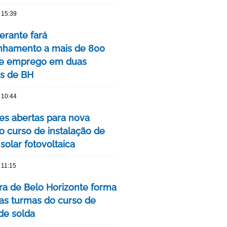
 15:39
nerante fará
hamento a mais de 800
de emprego em duas
is de BH
 10:44
ões abertas para nova
o curso de instalação de
solar fotovoltaica
 11:15
ura de Belo Horizonte forma
as turmas do curso de
 de solda