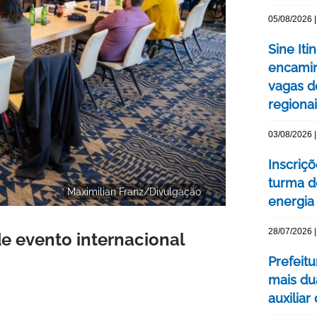
05/08/2026 |
Sine Iti
encamin
vagas 
regiona
03/08/2026 |
Inscriç
turma d
Maximilian Franz/Divulgação
energia 
28/07/2026 |
e evento internacional
Prefeit
mais du
auxiliar