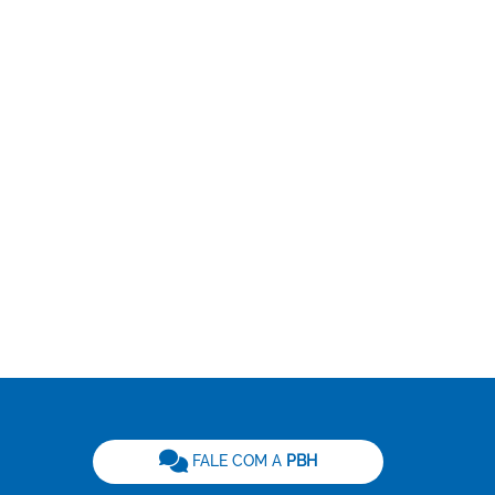
be
FALE COM A
PBH