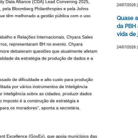
City Data Alliance (CDA) Lead Convening 2025,
24/07/2026 |
, pela Bloomberg Philanthropies e pela Johns
 que têm melhorado a gestão pública com o uso
Quase a
da PBH 
vida de 
abalho e Relações Internacionais, Chyara Sales
arros, representaram BH no evento. Chyara
24/07/2026 |
altimore debateram questões que atualmente afetam
ualidade da estratégia de produção de dados e a
sado de dificuldade e alto custo para produção
itada por vários instrumentos de Inteligência
ar inteligência sobre as cidades, produzir dados
o imposto é a construção de estratégia e
 para os moradores”, aponta a secretária.
ent Excellence (GovEx), que apoia municípios das