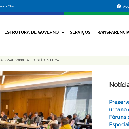
Portal
para o Chat
Ace
da
Prefeitura
ESTRUTURA DE GOVERNO
SERVIÇOS
TRANSPARÊNCI
Navegação
de
Principal
Belo
ACIONAL SOBRE IA E GESTÃO PÚBLICA
Horizonte
Notíci
Preserv
urbano 
Fóruns 
Especia