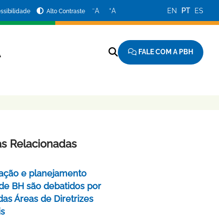
−
+
A
A
EN
PT
ES
ssibilidade
Alto Contraste
FALE COM A PBH
A
as Relacionadas
ação e planejamento
de BH são debatidos por
das Áreas de Diretrizes
is