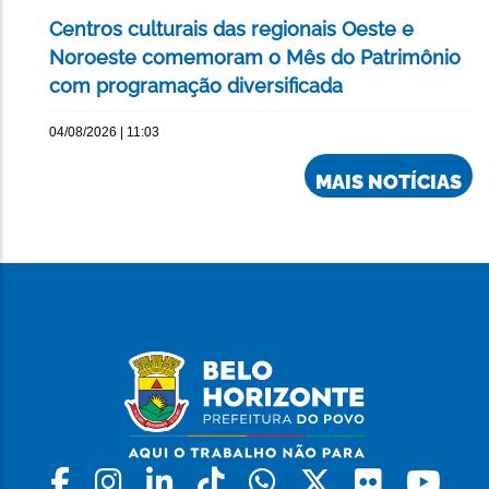
Centros culturais das regionais Oeste e
Noroeste comemoram o Mês do Patrimônio
com programação diversificada
04/08/2026 | 11:03
MAIS NOTÍCIAS
Facebook
Instagram
Linkedin
Tiktok
Whatsapp
X
Flickr
Yo