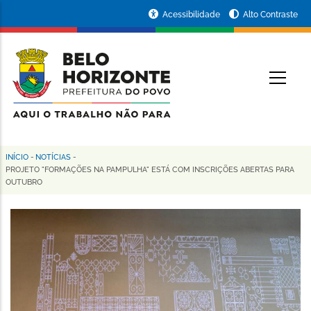
Pular
Portal
Acessibilidade
Alto Contraste
para
da
o
conteúdo
Prefeitura
O
principal
de
Belo
Horizonte
INÍCIO
-
NOTÍCIAS
-
Trilha
PROJETO "FORMAÇÕES NA PAMPULHA" ESTÁ COM INSCRIÇÕES ABERTAS PARA
OUTUBRO
de
navegação