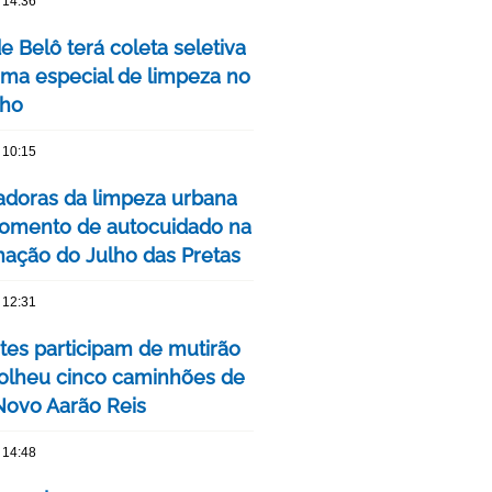
 14:36
de Belô terá coleta seletiva
ma especial de limpeza no
nho
 10:15
adoras da limpeza urbana
omento de autocuidado na
ação do Julho das Pretas
 12:31
tes participam de mutirão
olheu cinco caminhões de
 Novo Aarão Reis
 14:48