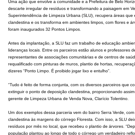
Uma ação que envolve a comunidade e a Prefeitura de Belo Hori
descarte irregular de resíduos e transformando a paisagem em 
Superintendência de Limpeza Urbana (SLU), recupera áreas que e
clandestina e os transforma em ambientes limpos, com flores e á
foram inaugurados 32 Pontos Limpos.
Antes da implantação, a SLU faz um trabalho de educação ambien
lideranças locais. Entre os parceiros estão alunos e professores 
representantes de associações comunitárias e de centros de saúd
requalificado com pinturas de muros, plantio de hortas, recuperaç
dizeres “Ponto Limpo. É proibido jogar lixo e entulho”.
“Tudo é feito de forma conjunta, com os diversos parceiros que c
extinguir o ponto de deposição clandestina, proporcionando assim 
gerente de Limpeza Urbana de Venda Nova, Clarício Tolentino.
Um dos exemplos dessa parceria vem do bairro Serra Verde, com 
clandestina às margens do córrego Floresta. Com isso, a SLU dei
resíduos por mês no local, que recebeu o plantio de árvores. “De
população plantou ao longo de todo o córrego um verdadeiro refl