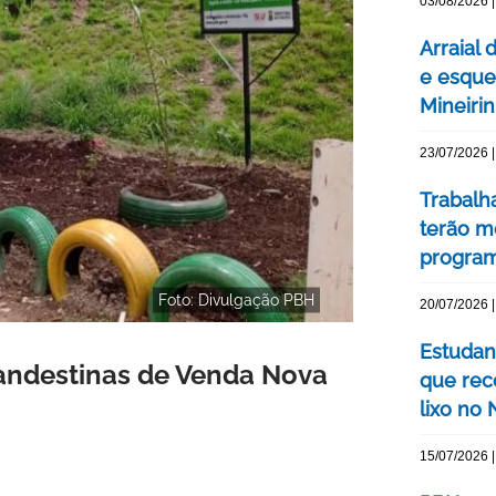
03/08/2026 |
Arraial 
e esque
Mineiri
23/07/2026 |
Trabalh
terão m
program
Foto: Divulgação PBH
20/07/2026 |
Estudan
andestinas de Venda Nova
que rec
lixo no
15/07/2026 |