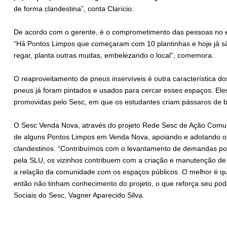
de forma clandestina”, conta Clarício.
De acordo com o gerente, é o comprometimento das pessoas no en
“Há Pontos Limpos que começaram com 10 plantinhas e hoje já s
regar, planta outras mudas, embelezando o local”, comemora.
O reaproveitamento de pneus inservíveis é outra característica 
pneus já foram pintados e usados para cercar esses espaços. El
promovidas pelo Sesc, em que os estudantes criam pássaros de b
O Sesc Venda Nova, através do projeto Rede Sesc de Ação Comuni
de alguns Pontos Limpos em Venda Nova, apoiando e adotando o
clandestinos. “Contribuímos com o levantamento de demandas por
pela SLU, os vizinhos contribuem com a criação e manutenção d
a relação da comunidade com os espaços públicos. O melhor é qu
então não tinham conhecimento do projeto, o que reforça seu pode
Sociais do Sesc, Vagner Aparecido Silva.