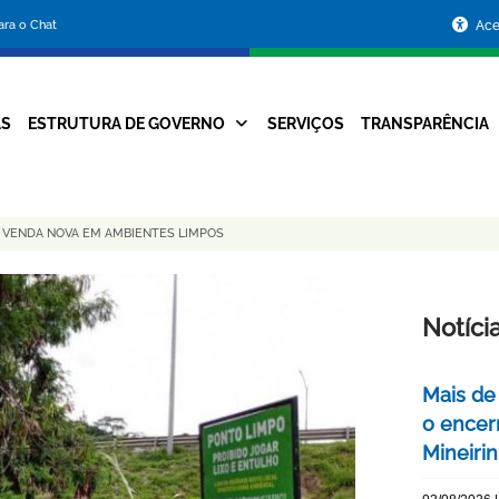
Portal
para o Chat
Ace
da
Prefeitura
AS
ESTRUTURA DE GOVERNO
SERVIÇOS
TRANSPARÊNCIA
Navegação
de
Principal
Belo
VENDA NOVA EM AMBIENTES LIMPOS
Horizonte
Notíci
Mais de
o encer
Mineiri