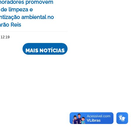
moradores promovem
 de limpeza e
ntização ambiental no
rão Reis
 12:19
MAIS NOTÍCIAS