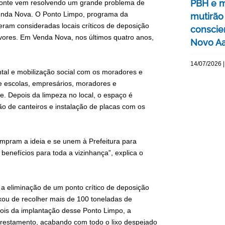
PBH e 
zonte vem resolvendo um grande problema de
Venda Nova. O Ponto Limpo, programa da
mutirão
ram consideradas locais críticos de deposição
conscie
rvores. Em Venda Nova, nos últimos quatro anos,
Novo Aa
14/07/2026 |
tal e mobilização social com os moradores e
de escolas, empresários, moradores e
e. Depois da limpeza no local, o espaço é
ão de canteiros e instalação de placas com os
ompram a ideia e se unem à Prefeitura para
benefícios para toda a vizinhança”, explica o
a eliminação de um ponto crítico de deposição
xou de recolher mais de 100 toneladas de
pois da implantação desse Ponto Limpo, a
orestamento, acabando com todo o lixo despejado