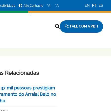
−
+
A
A
EN
PT
ES
ssibilidade
Alto Contraste
FALE COM A PBH
as Relacionadas
 37 mil pessoas prestigiam
ramento do Arraial Belô no
nho