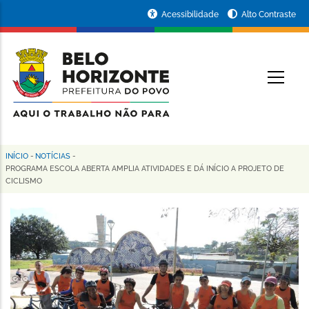
Pular
Portal
Acessibilidade
Alto Contraste
para
da
o
conteúdo
Prefeitura
O
principal
de
Belo
Horizonte
INÍCIO
-
NOTÍCIAS
-
Trilha
PROGRAMA ESCOLA ABERTA AMPLIA ATIVIDADES E DÁ INÍCIO A PROJETO DE
CICLISMO
de
navegação