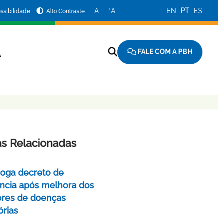
−
+
A
A
EN
PT
ES
ssibilidade
Alto Contraste
FALE COM A PBH
A
as Relacionadas
oga decreto de
cia após melhora dos
ores de doenças
órias