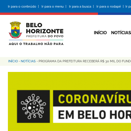
Pular
Ir para o conteúdo |
Ir para o menu |
Ir para a busca |
Ir para o rodapé |
Ir 
para
o
conteúdo
principal
INÍCIO
NOTÍCIAS
INÍCIO
-
NOTÍCIAS
-
PROGRAMA DA PREFEITURA RECEBERÁ R$ 30 MIL DO FUN
Trilha
de
navegação