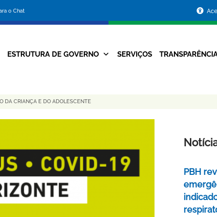
Portal
para o Chat
Ace
da
Prefeitura
ESTRUTURA DE GOVERNO
SERVIÇOS
TRANSPARÊNCI
Navegação
de
Principal
Belo
DO DA CRIANÇA E DO ADOLESCENTE
Horizonte
Notíci
PBH rev
emergên
indicad
respirat