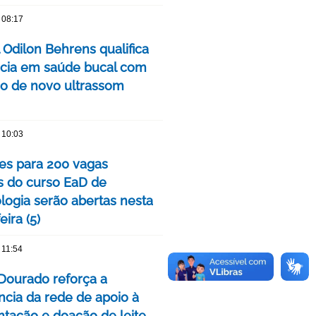
 08:17
 Odilon Behrens qualifica
ncia em saúde bucal com
ão de novo ultrassom
 10:03
ões para 200 vagas
as do curso EaD de
logia serão abertas nesta
eira (5)
 11:54
Dourado reforça a
ncia da rede de apoio à
ação e doação de leite