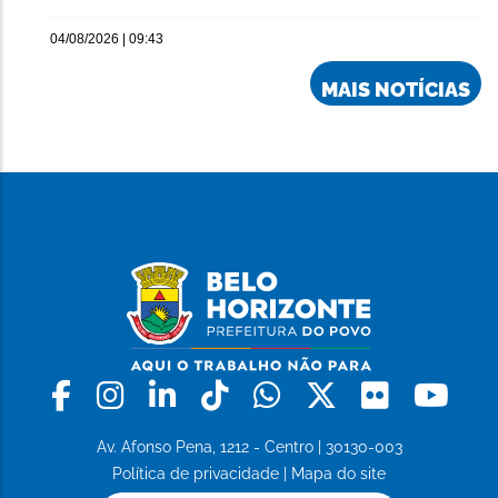
04/08/2026 | 09:43
MAIS NOTÍCIAS
Facebook
Instagram
Linkedin
Tiktok
Whatsapp
X
Flickr
Yo
Av. Afonso Pena, 1212 - Centro | 30130-003
Política de privacidade
|
Mapa do site