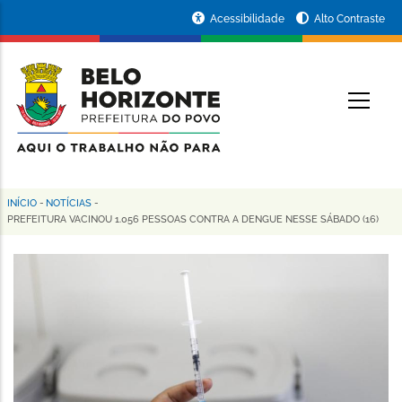
Pular
Portal
Acessibilidade
Alto Contraste
para
da
o
conteúdo
Prefeitura
O
principal
de
Belo
Horizonte
INÍCIO
-
NOTÍCIAS
-
Trilha
PREFEITURA VACINOU 1.056 PESSOAS CONTRA A DENGUE NESSE SÁBADO (16)
de
navegação