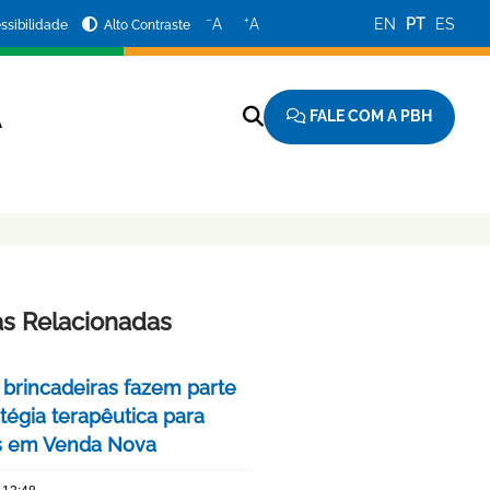
−
+
A
A
EN
PT
ES
ssibilidade
Alto Contraste
FALE COM A PBH
A
as Relacionadas
 brincadeiras fazem parte
tégia terapêutica para
s em Venda Nova