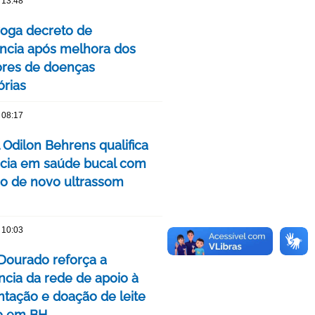
 13:48
oga decreto de
cia após melhora dos
ores de doenças
órias
 08:17
 Odilon Behrens qualifica
ncia em saúde bucal com
ão de novo ultrassom
 10:03
Dourado reforça a
ncia da rede de apoio à
ação e doação de leite
o em BH