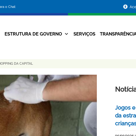
Portal
para o Chat
Ace
da
Prefeitura
ESTRUTURA DE GOVERNO
SERVIÇOS
TRANSPARÊNCI
Navegação
de
Principal
Belo
HOPPING DA CAPITAL
Horizonte
Notíci
Jogos e
da estra
criança