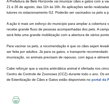
A Prefeitura de Belo Horizonte vai imunizar cães e gatos com a va
21 e 26 de agosto, das 11h às 16h. As aplicações serão realizad
tutores no estacionamento G2. Poderão ser vacinados os pets a pa
A ação é mais um esforço do município para ampliar a cobertura vac
recebe grande fluxo de pessoas acompanhadas dos pets. A campa
será feita uma grande mobilização com a abertura de vários pont
Para vacinar os pets, a recomendação é que os cães sejam levad
ser feita por adultos. Já para os gatos, o transporte recomendado
imunização, os animais precisam de repouso, com água e aliment
Cabe reforçar que a vacina antirrábica animal é ofertada nos cinc
Centro de Controle de Zoonoses (CCZ) durante todo o ano. Os en
de Esterilização de Cães e Gatos estão disponíveis no
portal da P
IMPRIMIR