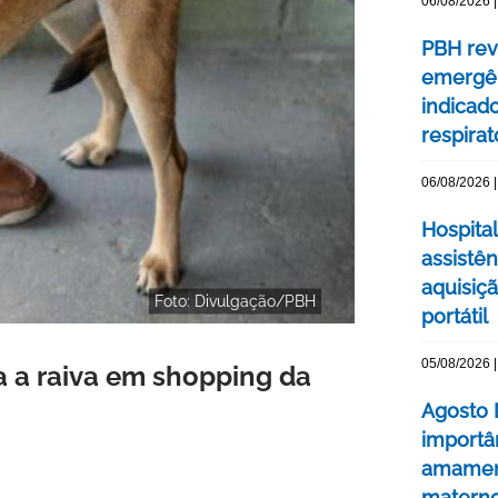
06/08/2026 |
PBH rev
emergên
indicad
respirat
06/08/2026 |
Hospital
assistê
aquisiç
Foto: Divulgação/PBH
portátil
05/08/2026 |
a a raiva em shopping da
Agosto 
importâ
amament
matern