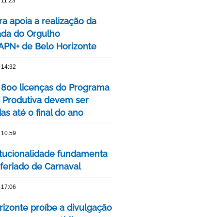
 11:23
ra apoia a realização da
ada do Orgulho
PN+ de Belo Horizonte
 14:32
 800 licenças do Programa
 Produtiva devem ser
s até o final do ano
 10:59
itucionalidade fundamenta
 feriado de Carnaval
 17:06
rizonte proíbe a divulgação