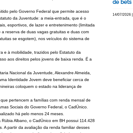
de bets
itido pelo Governo Federal que permite acesso
14/07/2026 |
statuto da Juventude: a meia-entrada, que é o
is, esportivos, de lazer e entretenimento (limitada
 e a reserva de duas vagas gratuitas e duas com
tuitas se esgotem), nos veículos do sistema de
 e à mobilidade, trazidos pelo Estatuto da
sso aos direitos pelos jovens de baixa renda. É a
taria Nacional da Juventude, Alexandre Almeida,
rama Identidade Jovem deve beneficiar cerca de
mineiras coloquem o estado na liderança de
 que pertencem a famílias com renda mensal de
ramas Sociais do Governo Federal, o CadÚnico.
tualizado há pelo menos 24 meses.
a Rúbia Albano, o CadÚnico em BH possui 114.428
os. A partir da avaliação da renda familiar desses