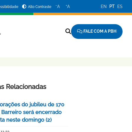
−
+
A
A
EN
PT
ES
ssibilidade
Alto Contraste
FALE COM A PBH
A
as Relacionadas
ações do jubileu de 170
 Barreiro será encerrado
ta neste domingo (2)