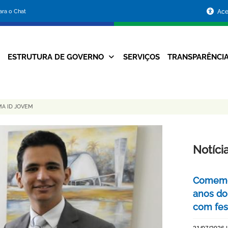
Portal
para o Chat
Ace
da
Prefeitura
ESTRUTURA DE GOVERNO
SERVIÇOS
TRANSPARÊNCI
Navegação
de
Principal
Belo
MA ID JOVEM
Horizonte
Notíci
Comemor
anos do
com fes