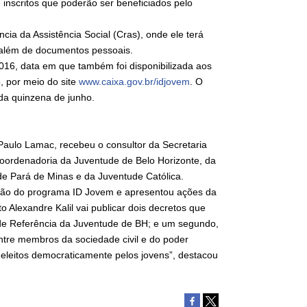
 inscritos que poderão ser beneficiados pelo
a da Assistência Social (Cras), onde ele terá
, além de documentos pessoais.
16, data em que também foi disponibilizada aos
o, por meio do site
www.caixa.gov.br/idjovem
. O
da quinzena de junho.
Paulo Lamac, recebeu o consultor da Secretaria
Coordenadoria da Juventude de Belo Horizonte, da
de Pará de Minas e da Juventude Católica.
ação do programa ID Jovem e apresentou ações da
o Alexandre Kalil vai publicar dois decretos que
de Referência da Juventude de BH; e um segundo,
entre membros da sociedade civil e do poder
 eleitos democraticamente pelos jovens”, destacou