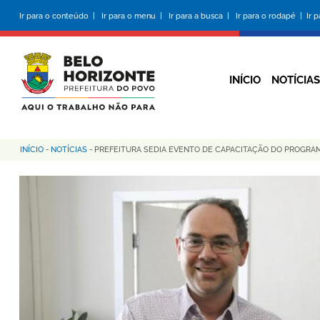
Pular
Ir para o conteúdo |
Ir para o menu |
Ir para a busca |
Ir para o rodapé |
Ir 
para
o
conteúdo
principal
INÍCIO
NOTÍCIAS
INÍCIO
-
NOTÍCIAS
-
PREFEITURA SEDIA EVENTO DE CAPACITAÇÃO DO PROGRA
Trilha
de
navegação