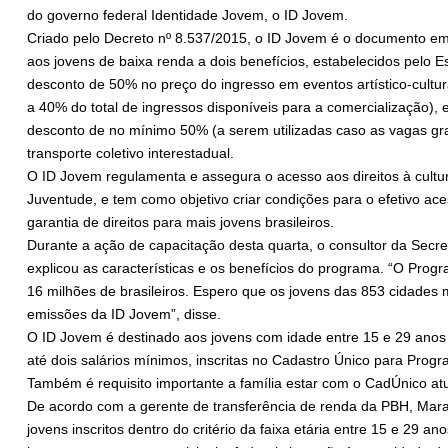
do governo federal Identidade Jovem, o ID Jovem.
Criado pelo Decreto nº 8.537/2015, o ID Jovem é o documento em
aos jovens de baixa renda a dois benefícios, estabelecidos pelo E
desconto de 50% no preço do ingresso em eventos artístico-cultura
a 40% do total de ingressos disponíveis para a comercialização),
desconto de no mínimo 50% (a serem utilizadas caso as vagas gra
transporte coletivo interestadual.
O ID Jovem regulamenta e assegura o acesso aos direitos à cultura
Juventude, e tem como objetivo criar condições para o efetivo ace
garantia de direitos para mais jovens brasileiros.
Durante a ação de capacitação desta quarta, o consultor da Secre
explicou as características e os benefícios do programa. “O Prog
16 milhões de brasileiros. Espero que os jovens das 853 cidades 
emissões da ID Jovem”, disse.
O ID Jovem é destinado aos jovens com idade entre 15 e 29 anos
até dois salários mínimos, inscritas no Cadastro Único para Prog
Também é requisito importante a família estar com o CadÚnico a
De acordo com a gerente de transferência de renda da PBH, Mar
jovens inscritos dentro do critério da faixa etária entre 15 e 29 an