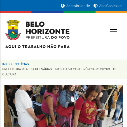
Pular
Portal
Acessibilidade
Alto Contraste
para
da
o
conteúdo
Prefeitura
O
principal
de
Belo
Horizonte
INÍCIO
-
NOTÍCIAS
-
Trilha
PREFEITURA REALIZA PLENÁRIAS FINAIS DA VII CONFERÊNCIA MUNICIPAL DE
CULTURA
de
navegação