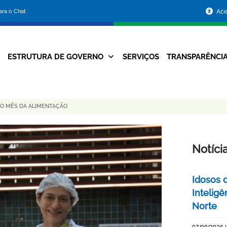
Portal
para o Chat
Ace
da
Prefeitura
ESTRUTURA DE GOVERNO
SERVIÇOS
TRANSPARÊNCI
Navegação
de
Principal
Belo
NO MÊS DA ALIMENTAÇÃO
Horizonte
Notíci
Idosos 
Inteligê
Norte