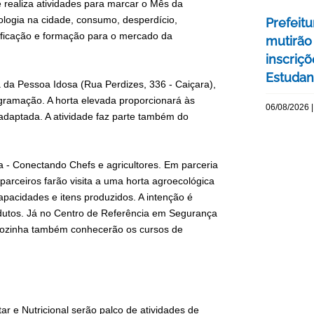
e realiza atividades para marcar o Mês da
logia na cidade, consumo, desperdício,
Prefeitu
lificação e formação para o mercado da
mutirão
inscriç
Estudant
 da Pessoa Idosa (Rua Perdizes, 336 - Caiçara),
gramação. A horta elevada proporcionará às
06/08/2026 |
adaptada. A atividade faz parte também do
na - Conectando Chefs e agricultores. Em parceria
parceiros farão visita a uma horta agroecológica
pacidades e itens produzidos. A intenção é
rodutos. Já no Centro de Referência em Segurança
a cozinha também conhecerão os cursos de
r e Nutricional serão palco de atividades de