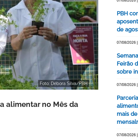
07/08/2026 |
PBH con
aposent
de agos
07/08/2026 |
Semana 
Feirão 
sobre int
Foto: Débora Silva/PBH
07/08/2026 |
Parceri
ça alimentar no Mês da
aliment
mais de
mensal
07/08/2026 |