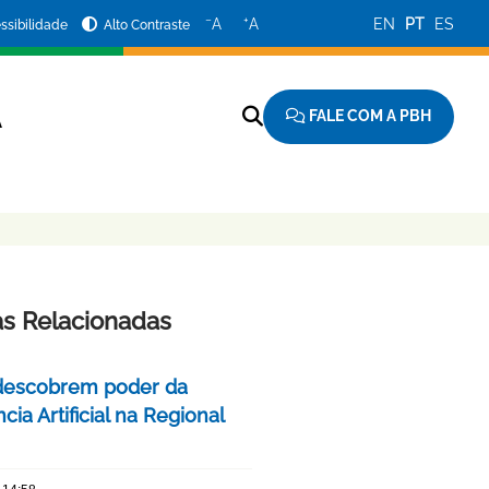
−
+
A
A
EN
PT
ES
ssibilidade
Alto Contraste
FALE COM A PBH
A
as Relacionadas
descobrem poder da
ncia Artificial na Regional