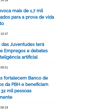
 14:58
voca mais de 1,7 mil
ados para a prova de vida
to
 10:37
das Juventudes terá
de Empregos e debates
eligência artificial
 09:51
as fortalecem Banco de
os da PBH e beneficiam
 32 mil pessoas
mente
 08:18