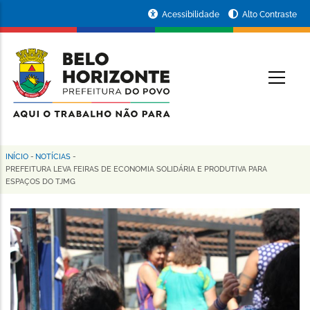
Pular
Portal
Acessibilidade
Alto Contraste
para
da
o
conteúdo
Prefeitura
O
principal
de
Belo
Horizonte
INÍCIO
-
NOTÍCIAS
-
Trilha
PREFEITURA LEVA FEIRAS DE ECONOMIA SOLIDÁRIA E PRODUTIVA PARA
ESPAÇOS DO TJMG
de
navegação