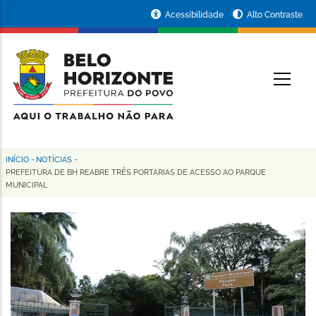
Pular
Portal
Acessibilidade
Alto Contraste
para
da
o
conteúdo
Prefeitura
O
principal
de
Belo
Horizonte
INÍCIO
-
NOTÍCIAS
-
Trilha
PREFEITURA DE BH REABRE TRÊS PORTARIAS DE ACESSO AO PARQUE
MUNICIPAL
de
navegação