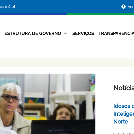
Portal
para o Chat
Ace
da
Prefeitura
ESTRUTURA DE GOVERNO
SERVIÇOS
TRANSPARÊNCI
Navegação
de
Principal
Belo
Horizonte
Notíci
Idosos 
Inteligê
Norte