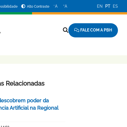
−
+
A
A
EN
PT
ES
ssibilidade
Alto Contraste
FALE COM A PBH
A
as Relacionadas
descobrem poder da
ncia Artificial na Regional