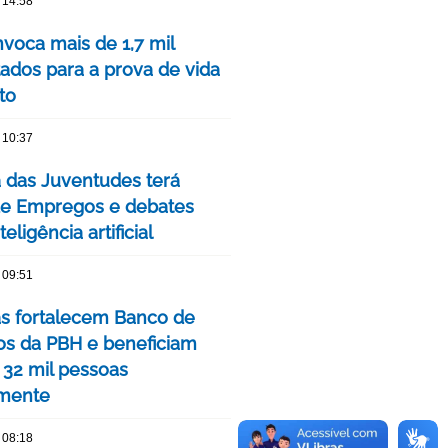
 14:58
voca mais de 1,7 mil
ados para a prova de vida
to
 10:37
das Juventudes terá
de Empregos e debates
eligência artificial
 09:51
as fortalecem Banco de
os da PBH e beneficiam
 32 mil pessoas
mente
 08:18