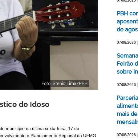
07/08/2026 |
PBH con
aposent
de agos
07/08/2026 |
Semana 
Feirão 
sobre int
Foto: Stênio Lima/PBH
07/08/2026 |
Parceri
stico do Idoso
aliment
mais de
mensal
do município na última sexta-feira, 17 de
07/08/2026 |
esenvolvimento e Planejamento Regional da UFMG