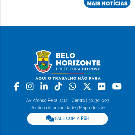
MAIS NOTÍCIAS
Facebook
Instagram
Linkedin
Tiktok
Whatsapp
X
Flickr
Yo
Av. Afonso Pena, 1212 - Centro | 30130-003
Política de privacidade
|
Mapa do site
FALE COM A
PBH