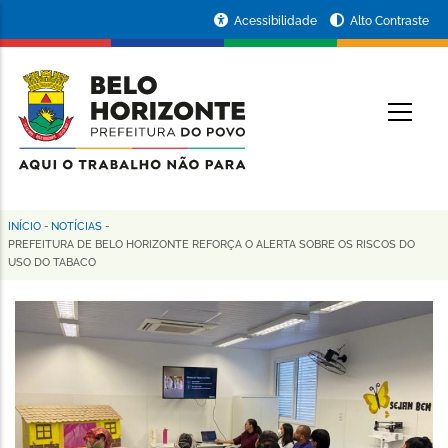
Pular
Portal
Acessibilidade
Alto Contraste
para
da
o
conteúdo
Prefeitura
O
principal
de
Belo
Horizonte
INÍCIO
-
NOTÍCIAS
-
Trilha
PREFEITURA DE BELO HORIZONTE REFORÇA O ALERTA SOBRE OS RISCOS DO
USO DO TABACO
de
navegação