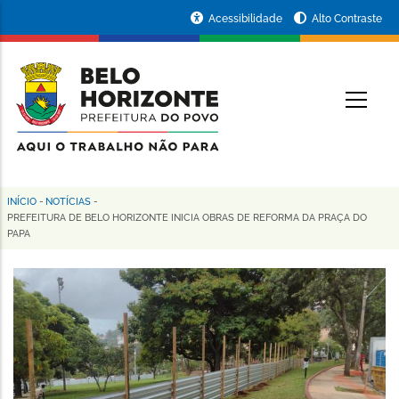
Pular
Portal
Acessibilidade
Alto Contraste
para
da
o
conteúdo
Prefeitura
O
principal
de
Belo
Horizonte
INÍCIO
-
NOTÍCIAS
-
Trilha
PREFEITURA DE BELO HORIZONTE INICIA OBRAS DE REFORMA DA PRAÇA DO
PAPA
de
navegação