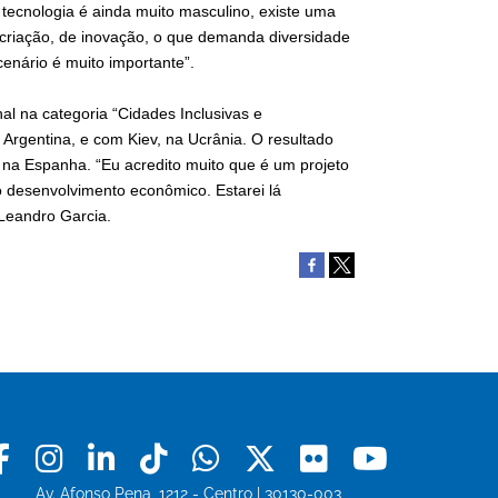
tecnologia é ainda muito masculino, existe uma
 criação, de inovação, o que demanda diversidade
cenário é muito importante”.
l na categoria “Cidades Inclusivas e
Argentina, e com Kiev, na Ucrânia. O resultado
 na Espanha. “Eu acredito muito que é um projeto
o desenvolvimento econômico. Estarei lá
 Leandro Garcia.
Facebook
Instagram
Linkedin
Tiktok
Whatsapp
X
Flickr
Youtu
Av. Afonso Pena, 1212 - Centro | 30130-003