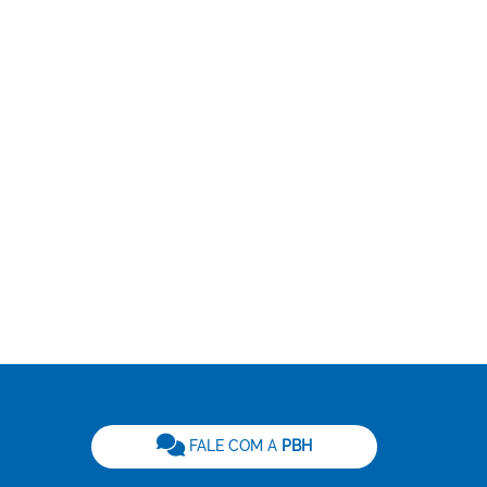
be
FALE COM A
PBH