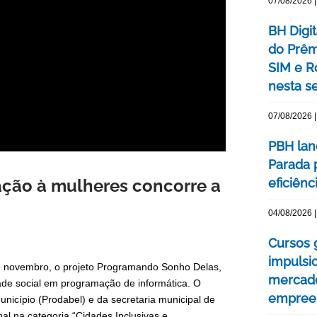
07/08/2026 |
BH Digi
do Prêm
SIM e Ro
nesta se
07/08/2026 |
PBH lan
Parada 
ação à mulheres concorre a
eficiên
04/08/2026 |
Cursos 
impulsi
 de novembro, o projeto Programando Sonho Delas,
mercado
ade social em programação de informática. O
empree
nicípio (Prodabel) e da secretaria municipal de
al na categoria “Cidades Inclusivas e