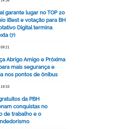
 14:58
tal garante lugar no TOP 20
io iBest e votação para BH
tativo Digital termina
xta (7)
 09:21
ça Abrigo Amigo e Próxima
para mais segurança e
cia nos pontos de ônibus
 19:33
gratuitos da PBH
onam conquistas no
 de trabalho e o
ndedorismo