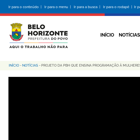
Pular
Ir para o conteúdo |
Ir para o menu |
Ir para a busca |
Ir para o rodapé |
Ir 
para
o
conteúdo
principal
INÍCIO
NOTÍCIAS
INÍCIO
-
NOTÍCIAS
-
PROJETO DA PBH QUE ENSINA PROGRAMAÇÃO À MULHERE
Trilha
de
navegação