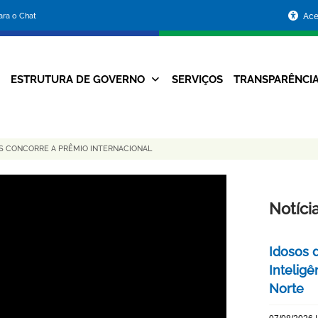
Portal
para o Chat
Ace
da
Prefeitura
ESTRUTURA DE GOVERNO
SERVIÇOS
TRANSPARÊNCI
Navegação
de
Principal
Belo
S CONCORRE A PRÊMIO INTERNACIONAL
Horizonte
Notíci
Idosos 
Inteligê
Norte