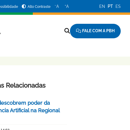
−
+
A
A
EN
PT
ES
ssibilidade
Alto Contraste
FALE COM A PBH
A
as Relacionadas
descobrem poder da
ncia Artificial na Regional