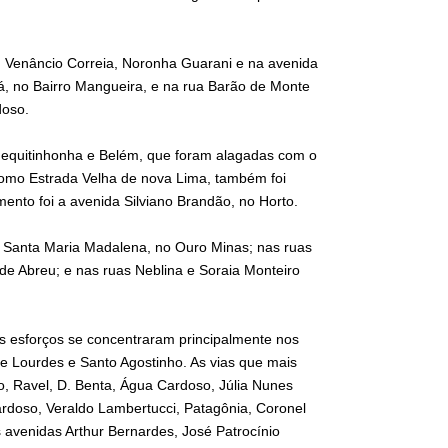
, Venâncio Correia, Noronha Guarani e na avenida
bá, no Bairro Mangueira, e na rua Barão de Monte
doso.
 Jequitinhonha e Belém, que foram alagadas com o
como Estrada Velha de nova Lima, também foi
mento foi a avenida Silviano Brandão, no Horto.
e Santa Maria Madalena, no Ouro Minas; nas ruas
 de Abreu; e nas ruas Neblina e Soraia Monteiro
os esforços se concentraram principalmente nos
de Lourdes e Santo Agostinho. As vias que mais
, Ravel, D. Benta, Água Cardoso, Júlia Nunes
rdoso, Veraldo Lambertucci, Patagônia, Coronel
 avenidas Arthur Bernardes, José Patrocínio