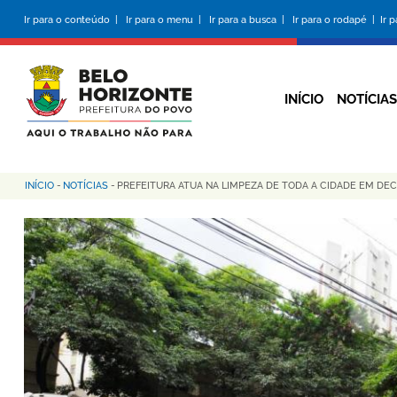
Pular
Ir para o conteúdo |
Ir para o menu |
Ir para a busca |
Ir para o rodapé |
Ir 
para
o
conteúdo
principal
INÍCIO
NOTÍCIAS
INÍCIO
-
NOTÍCIAS
-
PREFEITURA ATUA NA LIMPEZA DE TODA A CIDADE EM DE
Trilha
de
navegação