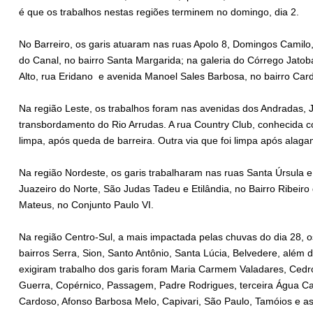
é que os trabalhos nestas regiões terminem no domingo, dia 2.
No Barreiro, os garis atuaram nas ruas Apolo 8, Domingos Camilo
do Canal, no bairro Santa Margarida; na galeria do Córrego Jato
Alto, rua Eridano e avenida Manoel Sales Barbosa, no bairro Car
Na região Leste, os trabalhos foram nas avenidas dos Andradas,
transbordamento do Rio Arrudas. A rua Country Club, conhecida 
limpa, após queda de barreira. Outra via que foi limpa após alaga
Na região Nordeste, os garis trabalharam nas ruas Santa Úrsula 
Juazeiro do Norte, São Judas Tadeu e Etilândia, no Bairro Ribeiro
Mateus, no Conjunto Paulo VI.
Na região Centro-Sul, a mais impactada pelas chuvas do dia 28, 
bairros Serra, Sion, Santo Antônio, Santa Lúcia, Belvedere, além 
exigiram trabalho dos garis foram Maria Carmem Valadares, Cedro
Guerra, Copérnico, Passagem, Padre Rodrigues, terceira Água Ca
Cardoso, Afonso Barbosa Melo, Capivari, São Paulo, Tamóios e as