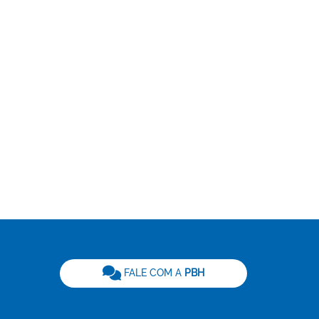
be
FALE COM A
PBH