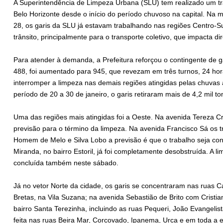
A Superintendência de Limpeza Urbana (SLU) tem realizado um tr
Belo Horizonte desde o início do período chuvoso na capital. Na 
28, os garis da SLU já estavam trabalhando nas regiões Centro-Su
trânsito, principalmente para o transporte coletivo, que impacta 
Para atender à demanda, a Prefeitura reforçou o contingente de g
488, foi aumentado para 945, que revezam em três turnos, 24 horas
interromper a limpeza nas demais regiões atingidas pelas chuvas 
período de 20 a 30 de janeiro, o garis retiraram mais de 4,2 mil 
Uma das regiões mais atingidas foi a Oeste. Na avenida Tereza Cr
previsão para o término da limpeza. Na avenida Francisco Sá os t
Homem de Melo e Silva Lobo a previsão é que o trabalho seja conc
Miranda, no bairro Estoril, já foi completamente desobstruída. A l
concluída também neste sábado.
Já no vetor Norte da cidade, os garis se concentraram nas ruas Ca
Bretas, na Vila Suzana; na avenida Sebastião de Brito com Cristi
bairro Santa Terezinha, incluindo as ruas Pequeri, João Evangelist
feita nas ruas Beira Mar, Corcovado, Ipanema, Urca e em toda a e