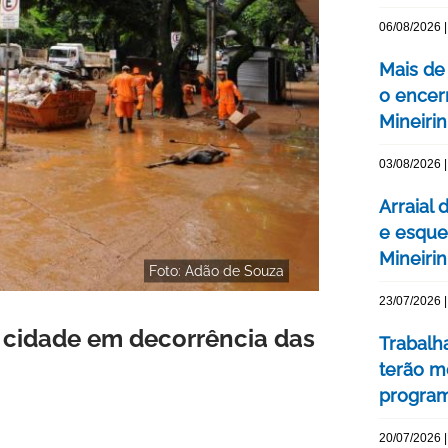
06/08/2026 |
Mais de
o encer
Mineiri
03/08/2026 |
Arraial 
e esque
Mineiri
Foto: Adão de Souza
23/07/2026 |
a cidade em decorrência das
Trabalh
terão m
program
20/07/2026 |