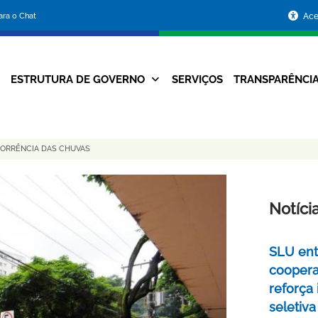
Portal
para o Chat
Ace
da
Prefeitura
ESTRUTURA DE GOVERNO
SERVIÇOS
TRANSPARÊNCI
Navegação
de
Principal
Belo
CORRÊNCIA DAS CHUVAS
Horizonte
Notíci
SLU ent
coopera
reforça
seletiva