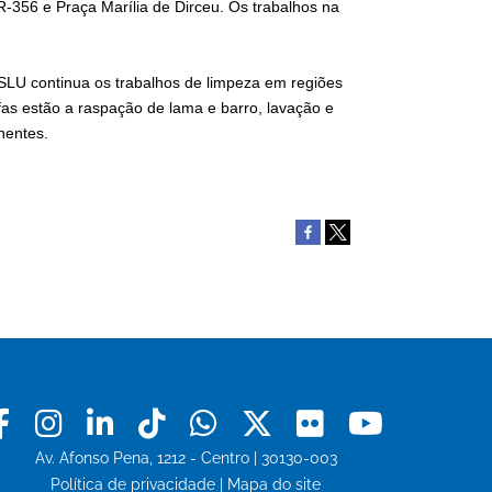
-356 e Praça Marília de Dirceu. Os trabalhos na
SLU continua os trabalhos de limpeza em regiões
as estão a raspação de lama e barro, lavação e
chentes.
Facebook
Instagram
Linkedin
Tiktok
Whatsapp
X
Flickr
Youtu
Av. Afonso Pena, 1212 - Centro | 30130-003
Política de privacidade
|
Mapa do site