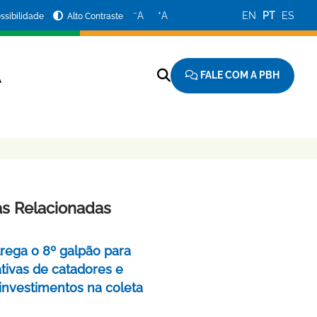
−
+
A
A
EN
PT
ES
ssibilidade
Alto Contraste
FALE COM A PBH
A
as Relacionadas
rega o 8º galpão para
tivas de catadores e
 investimentos na coleta