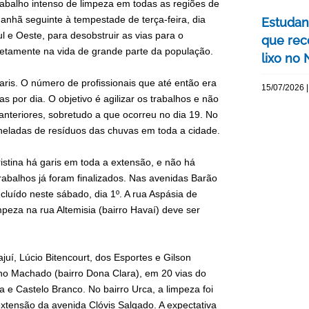
abalho intenso de limpeza em todas as regiões de
manhã seguinte à tempestade de terça-feira, dia
Estudan
l e Oeste, para desobstruir as vias para o
que rec
diretamente na vida de grande parte da população.
lixo no
aris. O número de profissionais que até então era
15/07/2026 |
 por dia. O objetivo é agilizar os trabalhos e não
anteriores, sobretudo a que ocorreu no dia 19. No
toneladas de resíduos das chuvas em toda a cidade.
istina há garis em toda a extensão, e não há
rabalhos já foram finalizados. Nas avenidas Barão
luído neste sábado, dia 1º. A rua Aspásia de
impeza na rua Altemisia (bairro Havaí) deve ser
juí, Lúcio Bitencourt, dos Esportes e Gilson
ano Machado (bairro Dona Clara), em 20 vias do
a e Castelo Branco. No bairro Urca, a limpeza foi
xtensão da avenida Clóvis Salgado. A expectativa