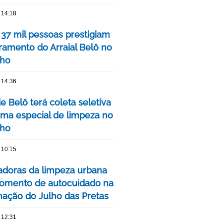
 14:18
 37 mil pessoas prestigiam
ramento do Arraial Belô no
nho
 14:36
de Belô terá coleta seletiva
ma especial de limpeza no
nho
 10:15
adoras da limpeza urbana
omento de autocuidado na
ação do Julho das Pretas
 12:31