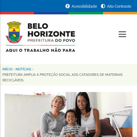
Pular
Portal
Acessibilidade
Alto Contraste
para
da
o
conteúdo
Prefeitura
O
principal
de
Belo
Horizonte
INÍCIO
-
NOTÍCIAS
-
Trilha
PREFEITURA AMPLIA A PROTEÇÃO SOCIAL AOS CATADORES DE MATERIAIS
RECICLÁVEIS
de
navegação