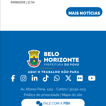
04/08/2026 | 11:54
MAIS NOTÍCIAS
Facebook
Instagram
Linkedin
Tiktok
Whatsapp
X
Flickr
Yo
Av. Afonso Pena, 1212 - Centro | 30130-003
Política de privacidade
|
Mapa do site
FALE COM A
PBH