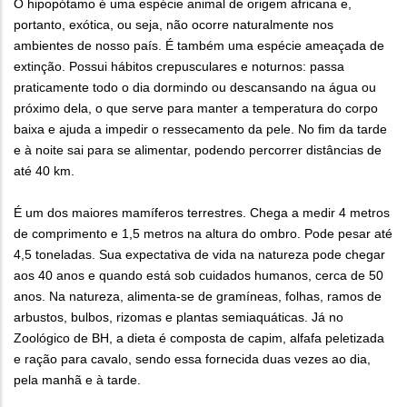
O hipopótamo é uma espécie animal de origem africana e,
portanto, exótica, ou seja, não ocorre naturalmente nos
ambientes de nosso país. É também uma espécie ameaçada de
extinção. Possui hábitos crepusculares e noturnos: passa
praticamente todo o dia dormindo ou descansando na água ou
próximo dela, o que serve para manter a temperatura do corpo
baixa e ajuda a impedir o ressecamento da pele. No fim da tarde
e à noite sai para se alimentar, podendo percorrer distâncias de
até 40 km.
É um dos maiores mamíferos terrestres. Chega a medir 4 metros
de comprimento e 1,5 metros na altura do ombro. Pode pesar até
4,5 toneladas. Sua expectativa de vida na natureza pode chegar
aos 40 anos e quando está sob cuidados humanos, cerca de 50
anos. Na natureza, alimenta-se de gramíneas, folhas, ramos de
arbustos, bulbos, rizomas e plantas semiaquáticas. Já no
Zoológico de BH, a dieta é composta de capim, alfafa peletizada
e ração para cavalo, sendo essa fornecida duas vezes ao dia,
pela manhã e à tarde.