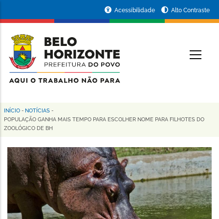
Pular
Portal
Acessibilidade
Alto Contraste
para
da
o
conteúdo
Prefeitura
O
principal
de
Belo
Horizonte
INÍCIO
-
NOTÍCIAS
-
Trilha
POPULAÇÃO GANHA MAIS TEMPO PARA ESCOLHER NOME PARA FILHOTES DO
ZOOLÓGICO DE BH
de
navegação