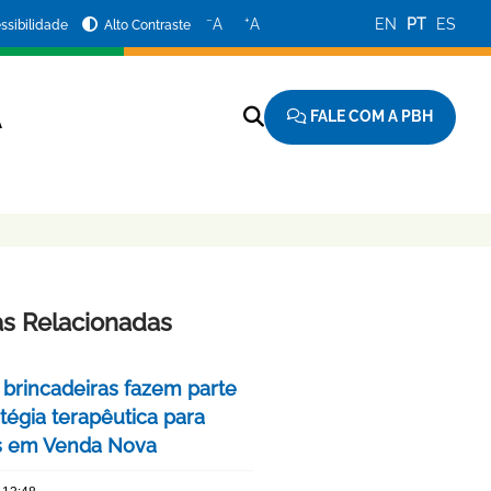
−
+
A
A
EN
PT
ES
ssibilidade
Alto Contraste
FALE COM A PBH
A
as Relacionadas
 brincadeiras fazem parte
tégia terapêutica para
s em Venda Nova