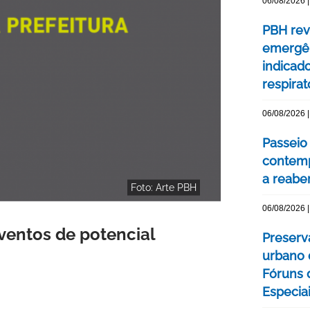
06/08/2026 |
PBH rev
emergên
indicad
respirat
06/08/2026 |
Passeio 
contemp
a reabe
Foto: Arte PBH
06/08/2026 |
ventos de potencial
Preserv
urbano 
Fóruns 
Especia