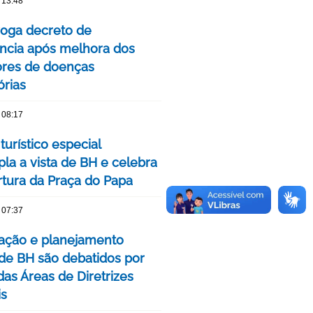
 13:48
oga decreto de
cia após melhora dos
ores de doenças
órias
 08:17
turístico especial
la a vista de BH e celebra
rtura da Praça do Papa
 07:37
ação e planejamento
de BH são debatidos por
das Áreas de Diretrizes
is