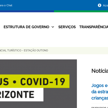
Portal
para o Chat
Ace
da
Prefeitura
ESTRUTURA DE GOVERNO
SERVIÇOS
TRANSPARÊNCI
Navegação
de
Principal
Belo
CIAL TURÍSTICO - ESTAÇÃO OUTONO
Horizonte
Notíci
Jogos e
da estra
criança