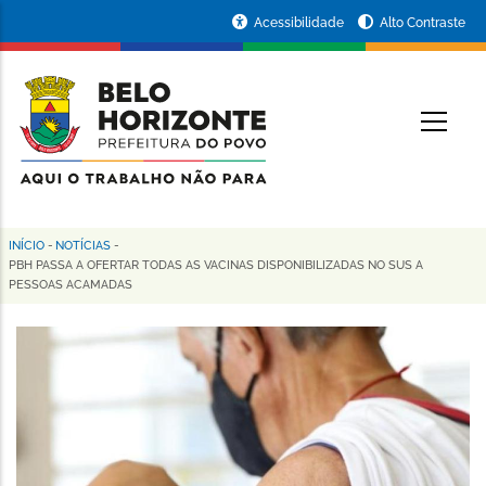
Pular
Portal
Acessibilidade
Alto Contraste
para
da
o
conteúdo
Prefeitura
O
principal
de
Belo
Horizonte
INÍCIO
-
NOTÍCIAS
-
Trilha
PBH PASSA A OFERTAR TODAS AS VACINAS DISPONIBILIZADAS NO SUS A
PESSOAS ACAMADAS
de
navegação