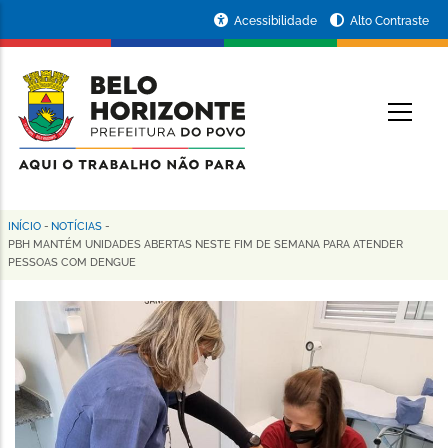
Pular
Portal
Acessibilidade
Alto Contraste
para
da
o
conteúdo
Prefeitura
O
principal
de
Belo
Horizonte
INÍCIO
-
NOTÍCIAS
-
Trilha
PBH MANTÉM UNIDADES ABERTAS NESTE FIM DE SEMANA PARA ATENDER
PESSOAS COM DENGUE
de
navegação