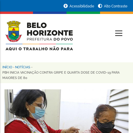
Pular
Portal
Acessibilidade
Alto Contraste
para
da
o
conteúdo
Prefeitura
O
principal
de
Belo
Horizonte
INÍCIO
-
NOTÍCIAS
-
Trilha
PBH INICIA VACINAÇÃO CONTRA GRIPE E QUARTA DOSE DE COVID-19 PARA
MAIORES DE 80
de
navegação