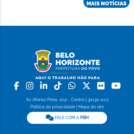
MAIS NOTÍCIAS
Facebook
Instagram
Linkedin
Tiktok
Whatsapp
X
Flickr
Yo
Av. Afonso Pena, 1212 - Centro | 30130-003
Política de privacidade
|
Mapa do site
FALE COM A
PBH