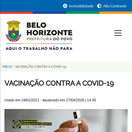
Pular
Portal
Acessibilidade
Alto Contraste
para
da
o
conteúdo
Prefeitura
O
principal
de
Belo
Horizonte
INÍCIO
-
VACINAÇÃO CONTRA A COVID-19
Trilha
de
VACINAÇÃO CONTRA A COVID-19
navegação
criado em
18/01/2021
- atualizado em
27/04/2026 | 14:35