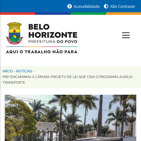
Pular
Portal
Acessibilidade
Alto Contraste
para
da
o
conteúdo
Prefeitura
O
principal
de
Belo
Horizonte
INÍCIO
-
NOTÍCIAS
-
Trilha
PBH ENCAMINHA À CÂMARA PROJETO DE LEI QUE CRIA O PROGRAMA AUXÍLIO
TRANSPORTE
de
navegação