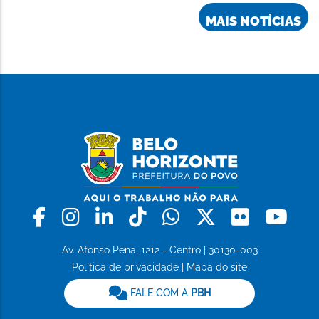
MAIS NOTÍCIAS
Facebook
Instagram
Linkedin
Tiktok
Whatsapp
X
Flickr
Yo
Av. Afonso Pena, 1212 - Centro | 30130-003
Política de privacidade
|
Mapa do site
FALE COM A
PBH