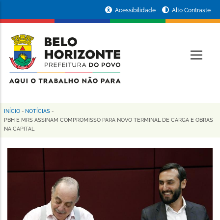
Pular
Portal
Acessibilidade
Alto Contraste
para
da
o
conteúdo
Prefeitura
O
principal
de
Belo
Horizonte
INÍCIO
-
NOTÍCIAS
-
Trilha
PBH E MRS ASSINAM COMPROMISSO PARA NOVO TERMINAL DE CARGA E OBRAS
NA CAPITAL
de
navegação