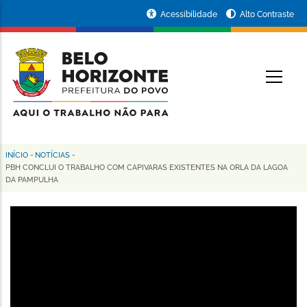
Pular
Portal
Acessibilidade
Alto Contraste
para
da
o
conteúdo
Prefeitura
O
principal
de
Belo
Horizonte
INÍCIO
-
NOTÍCIAS
-
Trilha
PBH CONCLUI O TRABALHO COM CAPIVARAS EXISTENTES NA ORLA DA LAGOA
DA PAMPULHA
de
navegação