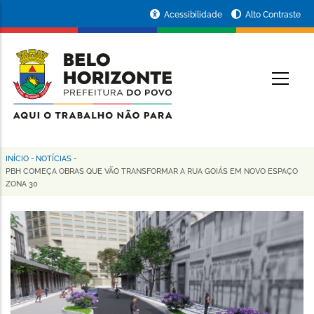
Pular
Portal
Acessibilidade
Alto Contraste
para
da
o
conteúdo
Prefeitura
O
principal
de
Belo
Horizonte
INÍCIO
-
NOTÍCIAS
-
Trilha
PBH COMEÇA OBRAS QUE VÃO TRANSFORMAR A RUA GOIÁS EM NOVO ESPAÇO
ZONA 30
de
navegação