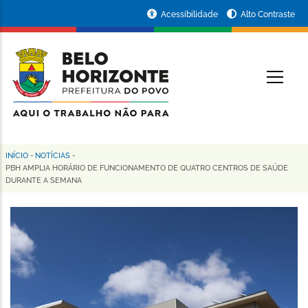
Pular
Portal
Acessibilidade
Alto Contraste
para
da
o
conteúdo
Prefeitura
O
principal
de
Belo
Horizonte
INÍCIO
-
NOTÍCIAS
-
Trilha
PBH AMPLIA HORÁRIO DE FUNCIONAMENTO DE QUATRO CENTROS DE SAÚDE
DURANTE A SEMANA
de
navegação