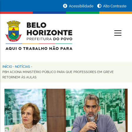
Pular
Portal
Acessibilidade
Alto Contraste
para
da
o
conteúdo
Prefeitura
O
principal
de
Belo
Horizonte
INÍCIO
-
NOTÍCIAS
-
Trilha
PBH ACIONA MINISTÉRIO PÚBLICO PARA QUE PROFESSORES EM GREVE
RETORNEM ÀS AULAS
de
navegação