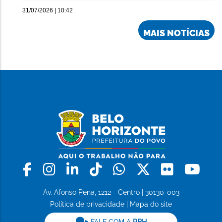
31/07/2026 | 10:42
MAIS NOTÍCIAS
Facebook
Instagram
Linkedin
Tiktok
Whatsapp
X
Flickr
Yo
Av. Afonso Pena, 1212 - Centro | 30130-003
Política de privacidade
|
Mapa do site