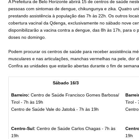
A Prefeitura de Belo Horizonte abrirá 15 de centros de saúde ne
pessoas com sintomas de dengue, chikungunya e zika. Quatro uni
prestando assistência à população das 7h às 22h. Os outros locai
cobertura vacinal da Qdenga, exclusivamente no sábado nove cen
disponibilizarão a vacina contra a dengue, das 8h às 17h, para o
doses no domingo.
Podem procurar os centros de saúde para receber assistência mé
musculares e nas articulações, manchas vermelhas na pele, dor d
Confira as unidades que estarão abertas durante o fim de semana
Sábado 16/3
Barreiro:
Centro de Saúde Francisco Gomes Barbosa/
Barrei
Tirol - 7h às 19h
Tirol -
Centro de Saúde Vale do Jatobá - 7h às 19h
Centro
Centro-Sul:
Centro de Saúde Carlos Chagas - 7h às
Centr
19h
19h