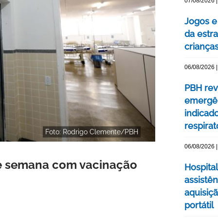
07/08/2026 |
Jogos e
da estra
criança
06/08/2026 |
PBH rev
emergên
indicad
respirat
Foto: Rodrigo Clemente/PBH
06/08/2026 |
de semana com vacinação
Hospital
assistê
aquisiç
portátil