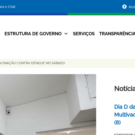
Portal
para o Chat
Ace
da
Prefeitura
ESTRUTURA DE GOVERNO
SERVIÇOS
TRANSPARÊNCI
Navegação
de
Principal
Belo
VACINAÇÃO CONTRA DENGUE NO SÁBADO
Horizonte
Notíci
Dia D d
Multiva
(8)