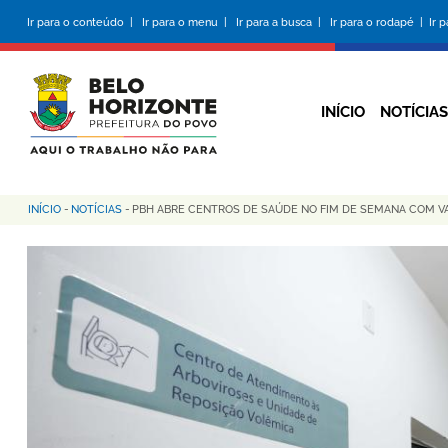
Pular
Ir para o conteúdo |
Ir para o menu |
Ir para a busca |
Ir para o rodapé |
Ir 
para
o
conteúdo
principal
INÍCIO
NOTÍCIAS
INÍCIO
-
NOTÍCIAS
-
PBH ABRE CENTROS DE SAÚDE NO FIM DE SEMANA COM 
Trilha
de
navegação