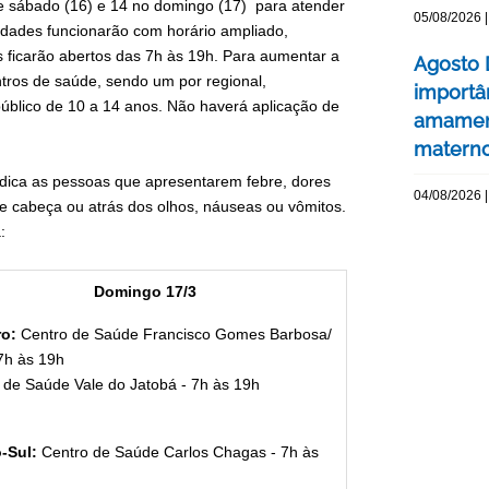
ste sábado (16) e 14 no domingo (17) para atender
05/08/2026 |
dades funcionarão com horário ampliado,
s ficarão abertos das 7h às 19h. Para aumentar a
Agosto 
tros de saúde, sendo um por regional,
importâ
 público de 10 a 14 anos. Não haverá aplicação de
amament
matern
dica as pessoas que apresentarem febre, dores
04/08/2026 |
e cabeça ou atrás dos olhos, náuseas ou vômitos.
:
Domingo 17/3
ro:
Centro de Saúde Francisco Gomes Barbosa/
 7h às 19h
 de Saúde Vale do Jatobá - 7h às 19h
o-Sul:
Centro de Saúde Carlos Chagas - 7h às