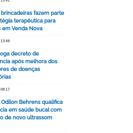
 13:41
 brincadeiras fazem parte
tégia terapêutica para
s em Venda Nova
 13:48
oga decreto de
cia após melhora dos
ores de doenças
órias
 08:17
 Odilon Behrens qualifica
ncia em saúde bucal com
ão de novo ultrassom