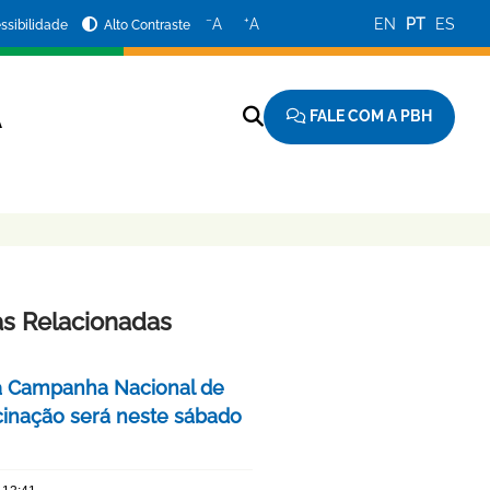
−
+
A
A
EN
PT
ES
ssibilidade
Alto Contraste
FALE COM A PBH
A
as Relacionadas
a Campanha Nacional de
cinação será neste sábado