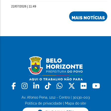
22/07/2026 | 11:49
MAIS NOTÍCIAS
Facebook
Instagram
Linkedin
Tiktok
Whatsapp
X
Flickr
Yo
Av. Afonso Pena, 1212 - Centro | 30130-003
Política de privacidade
|
Mapa do site