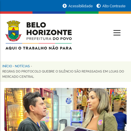
Pular
Portal
Acessibilidade
Alto Contraste
para
da
o
conteúdo
Prefeitura
O
principal
de
Belo
Horizonte
INÍCIO
-
NOTÍCIAS
-
Trilha
REGRAS DO PROTOCOLO QUEBRE O SILÊNCIO SÃO REPASSADAS EM LOJAS DO
MERCADO CENTRAL
de
navegação