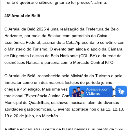
frente é quebrar o silêncio, gritar se for preciso”, afirma.
46º Arraial de Belô
O Arraial de Belô 2025 é uma realização da Prefeitura de Belo
Horizonte, por meio da Belotur, com patrocínio da Caixa
Econômica Federal, assinando a Cota Apresenta, e convênio com
o Ministério do Turismo. O evento tem ainda o apoio da Câmara
de Dirigentes Lojistas de Belo Horizonte (CDL-BH) e da rede de
cosméticos Natura, e parceria com o Mercado Central KTO.
O Arraial de Belô, reconhecido pelo Ministério do Turismo e pela
Embratur como um dos maiores festejos do período junino,
chega à 46ª edição. Mais uma vez o público será apresentado à
tradicional “Experiência Junina Completa”, que inclui o Concurso
Municipal de Quadrilhas, os shows musicais, além de diversas
atividades gastronômicas. O evento acontece nos dias 11, 12,13,
19 e 20 de julho, no Mineirão.
A última edição atraiu cerca de 80 mil pessoas, aumento de 35%