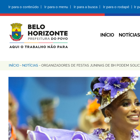
Pular
Ir para o conteúdo |
Ir para o menu |
Ir para a busca |
Ir para o rodapé |
Ir 
para
o
conteúdo
principal
INÍCIO
NOTÍCIAS
INÍCIO
-
NOTÍCIAS
-
ORGANIZADORES DE FESTAS JUNINAS DE BH PODEM SOLIC
Trilha
de
navegação