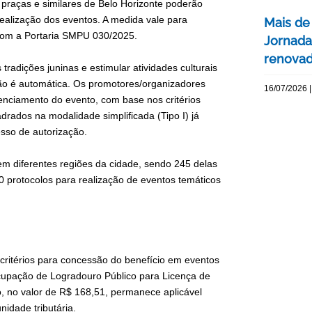
 praças e similares de Belo Horizonte poderão
realização dos eventos. A medida vale para
Mais de
o com a Portaria SMPU 030/2025.
Jornada
renovada
 tradições juninas e estimular atividades culturais
não é automática. Os promotores/organizadores
16/07/2026 |
cenciamento do evento, com base nos critérios
drados na modalidade simplificada (Tipo I) já
esso de autorização.
em diferentes regiões da cidade, sendo 245 delas
0 protocolos para realização de eventos temáticos
 critérios para concessão do benefício em eventos
Ocupação de Logradouro Público para Licença de
o, no valor de R$ 168,51, permanece aplicável
nidade tributária.