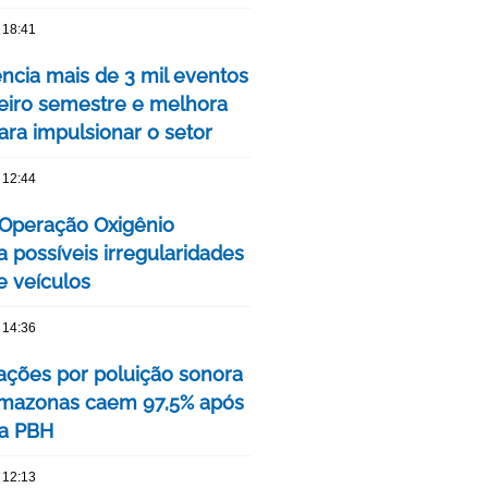
 18:41
encia mais de 3 mil eventos
eiro semestre e melhora
ara impulsionar o setor
 12:44
a Operação Oxigênio
ca possíveis irregularidades
 veículos
 14:36
ções por poluição sonora
Amazonas caem 97,5% após
a PBH
 12:13