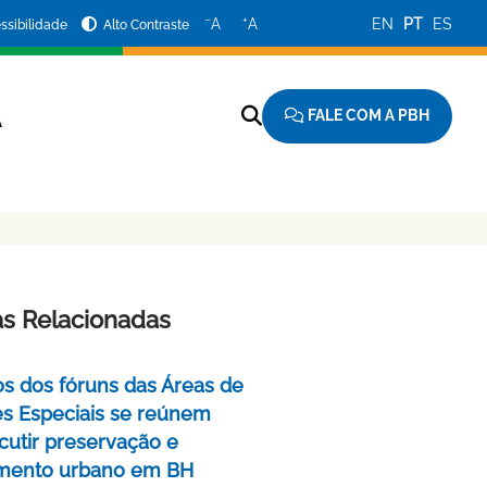
−
+
A
A
EN
PT
ES
ssibilidade
Alto Contraste
FALE COM A PBH
A
as Relacionadas
 dos fóruns das Áreas de
zes Especiais se reúnem
scutir preservação e
amento urbano em BH