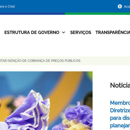
Portal
para o Chat
Ace
da
Prefeitura
ESTRUTURA DE GOVERNO
SERVIÇOS
TRANSPARÊNCI
Navegação
de
Principal
Belo
ITAR ISENÇÃO DE COBRANÇA DE PREÇOS PÚBLICOS
Horizonte
Notíci
Membros
Diretri
para di
planej