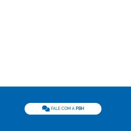
be
FALE COM A
PBH