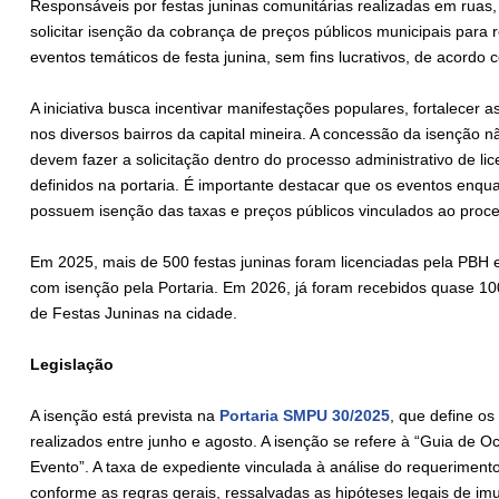
Responsáveis por festas juninas comunitárias realizadas em ruas,
solicitar isenção da cobrança de preços públicos municipais para 
eventos temáticos de festa junina, sem fins lucrativos, de acord
A iniciativa busca incentivar manifestações populares, fortalecer as
nos diversos bairros da capital mineira. A concessão da isenção 
devem fazer a solicitação dentro do processo administrativo de li
definidos na portaria. É importante destacar que os eventos enqua
possuem isenção das taxas e preços públicos vinculados ao proc
Em 2025, mais de 500 festas juninas foram licenciadas pela PBH 
com isenção pela Portaria. Em 2026, já foram recebidos quase 10
de Festas Juninas na cidade.
Legislação
A isenção está prevista na
Portaria SMPU 30/2025
, que define os
realizados entre junho e agosto. A isenção se refere à “Guia de 
Evento”. A taxa de expediente vinculada à análise do requeriment
conforme as regras gerais, ressalvadas as hipóteses legais de imu