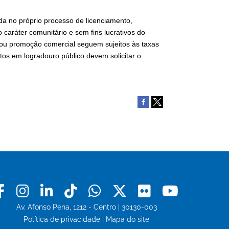
da no próprio processo de licenciamento,
ráter comunitário e sem fins lucrativos do
a ou promoção comercial seguem sujeitos às taxas
tos em logradouro público devem solicitar o
Facebook
Instagram
Linkedin
Tiktok
Whatsapp
X
Flickr
Youtu
Av. Afonso Pena, 1212 - Centro | 30130-003
Política de privacidade
|
Mapa do site