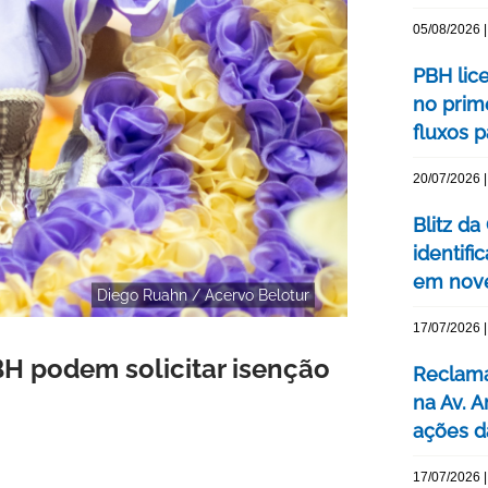
05/08/2026 |
PBH lic
no prim
fluxos p
20/07/2026 |
Blitz d
identifi
em nove
Diego Ruahn / Acervo Belotur
17/07/2026 |
BH podem solicitar isenção
Reclama
na Av. 
ações d
17/07/2026 |