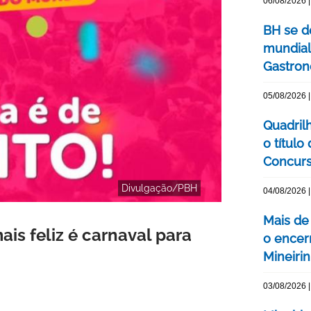
06/08/2026 |
BH se d
mundial
Gastron
05/08/2026 |
Quadril
o título
Concurs
Divulgação/PBH
04/08/2026 |
Mais de
ais feliz é carnaval para
o encer
Mineiri
03/08/2026 |