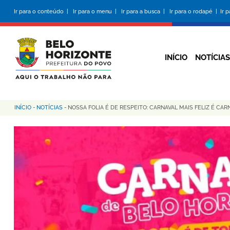
Pular
Ir para o conteúdo |
Ir para o menu |
Ir para a busca |
Ir para o rodapé |
Ir 
para
o
conteúdo
principal
INÍCIO
NOTÍCIAS
INÍCIO
-
NOTÍCIAS
-
NOSSA FOLIA É DE RESPEITO: CARNAVAL MAIS FELIZ É CAR
Trilha
de
navegação