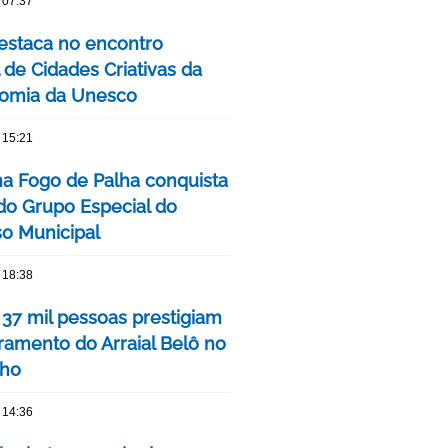
 07:37
estaca no encontro
 de Cidades Criativas da
omia da Unesco
 15:21
ha Fogo de Palha conquista
 do Grupo Especial do
o Municipal
 18:38
 37 mil pessoas prestigiam
ramento do Arraial Belô no
nho
 14:36