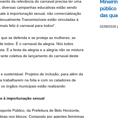
Mineiri
vento da relevância do carnaval precisa ter uma
no, diversas campanhas educativas estão sendo
público
mbate à importunação sexual, não comercialização
das quad
 Sexualmente Transmissíveis estão vinculadas à
ais feliz é carnaval para todos!’.
02/08/2026 |
ue se defenda e se proteja as mulheres, as
 todos. É o carnaval da alegria. Nós todos
. É a festa da alegria e a alegria não se mistura
rante coletiva de lançamento do carnaval deste
e sustentável. Projetos de inclusão, para além da
a trabalharem na folia e com os catadores de
 os órgãos municipais estão realizando:
te à importunação sexual
orte Público, da Prefeitura de Belo Horizonte,
ativas nos blocos. Composto por agentes femininas