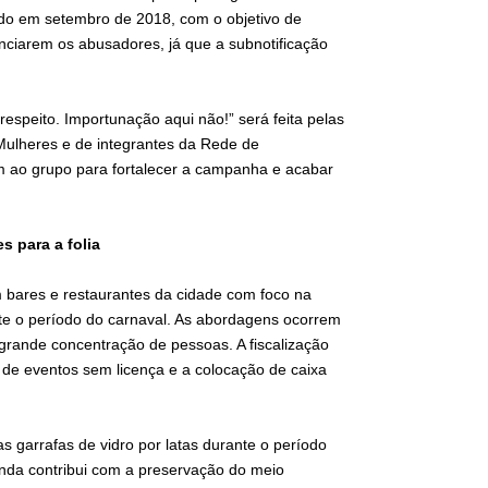
iado em setembro de 2018, com o objetivo de
unciarem os abusadores, já que a subnotificação
respeito. Importunação aqui não!” será feita pelas
 Mulheres e de integrantes da Rede de
m ao grupo para fortalecer a campanha e acabar
s para a folia
em bares e restaurantes da cidade com foco na
nte o período do carnaval. As abordagens ocorrem
 grande concentração de pessoas. A fiscalização
 de eventos sem licença e a colocação de caixa
as garrafas de vidro por latas durante o período
inda contribui com a preservação do meio