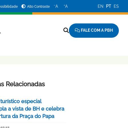
−
+
A
A
EN
PT
ES
ssibilidade
Alto Contraste
FALE COM A PBH
A
as Relacionadas
turístico especial
la a vista de BH e celebra
rtura da Praça do Papa