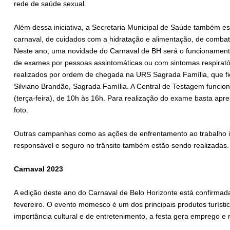
rede de saúde sexual.
Além dessa iniciativa, a Secretaria Municipal de Saúde também e
carnaval, de cuidados com a hidratação e alimentação, de combat
Neste ano, uma novidade do Carnaval de BH será o funcionamento
de exames por pessoas assintomáticas ou com sintomas respiratór
realizados por ordem de chegada na URS Sagrada Família, que fic
Silviano Brandão, Sagrada Família. A Central de Testagem funcio
(terça-feira), de 10h às 16h. Para realização do exame basta apr
foto.
Outras campanhas como as ações de enfrentamento ao trabalho inf
responsável e seguro no trânsito também estão sendo realizadas.
Carnaval 2023
A edição deste ano do Carnaval de Belo Horizonte está confirmada 
fevereiro. O evento momesco é um dos principais produtos turísti
importância cultural e de entretenimento, a festa gera emprego e 