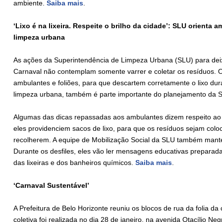
ambiente.
Saiba mais
.
‘Lixo é na lixeira. Respeite o brilho da cidade’: SLU orienta
limpeza urbana
As ações da Superintendência de Limpeza Urbana (SLU) para deix
Carnaval não contemplam somente varrer e coletar os resíduos. O
ambulantes e foliões, para que descartem corretamente o lixo du
limpeza urbana, também é parte importante do planejamento da 
Algumas das dicas repassadas aos ambulantes dizem respeito ao 
eles providenciem sacos de lixo, para que os resíduos sejam col
recolherem. A equipe de Mobilização Social da SLU também mant
Durante os desfiles, eles vão ler mensagens educativas preparada
das lixeiras e dos banheiros químicos.
Saiba mais
.
‘Carnaval Sustentável’
A Prefeitura de Belo Horizonte reuniu os blocos de rua da folia da
coletiva foi realizada no dia 28 de janeiro, na avenida Otacílio N