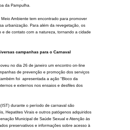
goa da Pampulha.
de Meio Ambiente tem encontrado para promover
nsa urbanização. Para além da revegetação, os
o e de contato com a natureza, tornando a cidade
 diversas campanhas para o Carnaval
oveu no dia 26 de janeiro um encontro on-line
campanhas de prevenção e promoção dos serviços
o também foi apresentada a ação “Bloco da
internos e externos nos ensaios e desfiles dos
(IST) durante o período de carnaval são
is, Hepatites Virais e outros patógenos adquiridos
ordenação Municipal de Saúde Sexual e Atenção às
ssados preservativos e informações sobre acesso à