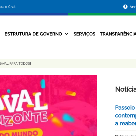
Portal
para o Chat
Ace
da
Prefeitura
ESTRUTURA DE GOVERNO
SERVIÇOS
TRANSPARÊNCI
Navegação
de
Principal
Belo
NAVAL PARA TODOS!
Horizonte
Notíci
Passeio 
contemp
a reabe