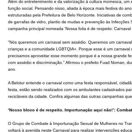
Além do entretenimento e da valorização à cultura momesca, um e
função social. Pensando nisso, aliada à época mais festiva do a
estruturadas pela Prefeitura de Belo Horizonte. Iniciativas de co
de garrafas de vidro, plantio de mudas e prevenção às Infecções
campanha principal nomeada ‘Nossa folia é de respeito: Carnaval m
"Nós queremos um carnaval sem assédio. Queremos um carnaval q
crianças e a comunidade LGBTQIA+. Porque esse é um carnaval de
precisamos aproveitar esse momento porque é a nossa grande festa
com assédio e discriminação.” Afirmou o prefeito Fuad Noman, du
ano.
A Belotur entende o carnaval como uma festa responsável, cidadã 
festa, estão sendo realizados com os ambulantes cadastrados par
recicláveis da cidade. Confira algumas das outras campanhas que
‘Nosso bloco é de respeito. Importunação aqui não!’: Comba
O Grupo de Combate à Importunação Sexual de Mulheres no Transp
voltará à avenida neste Carnaval para realizar intervenções educ