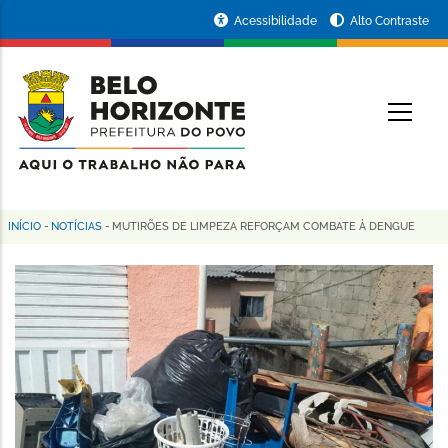
Pular
Portal
Acessibilidade
Alto Contraste
para
da
o
conteúdo
Prefeitura
O
principal
de
Belo
Horizonte
INÍCIO
-
NOTÍCIAS
-
MUTIRÕES DE LIMPEZA REFORÇAM COMBATE À DENGUE
Trilha
de
navegação