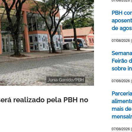
07/08/2026 |
PBH con
aposent
de agos
07/08/2026 |
Semana 
Feirão 
sobre int
Junia Garrido/PBH
07/08/2026 |
Parceri
será realizado pela PBH no
aliment
mais de
mensal
07/08/2026 |