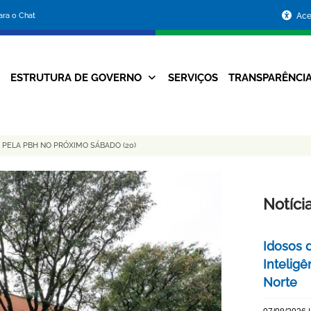
Portal
para o Chat
Ace
da
Prefeitura
ESTRUTURA DE GOVERNO
SERVIÇOS
TRANSPARÊNCI
Navegação
de
Principal
Belo
 PELA PBH NO PRÓXIMO SÁBADO (20)
Horizonte
Notíci
Idosos 
Inteligê
Norte