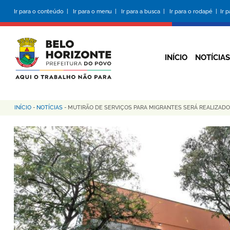
Pular
Ir para o conteúdo |
Ir para o menu |
Ir para a busca |
Ir para o rodapé |
Ir 
para
o
conteúdo
principal
INÍCIO
NOTÍCIAS
INÍCIO
-
NOTÍCIAS
-
MUTIRÃO DE SERVIÇOS PARA MIGRANTES SERÁ REALIZADO
Trilha
de
navegação