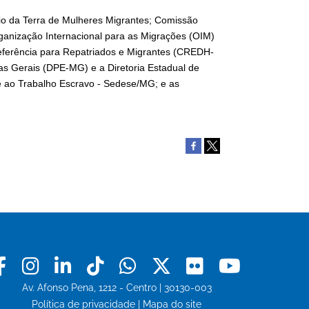
Cio da Terra de Mulheres Migrantes; ⁠Comissão
Organização Internacional para as Migrações (OIM)
eferência para Repatriados e Migrantes (CREDH-
s Gerais (DPE-MG) e a ⁠Diretoria Estadual de
e ao Trabalho Escravo - Sedese/MG; e as
Facebook
Instagram
Linkedin
Tiktok
Whatsapp
X
Flickr
Youtu
Av. Afonso Pena, 1212 - Centro | 30130-003
Política de privacidade
|
Mapa do site