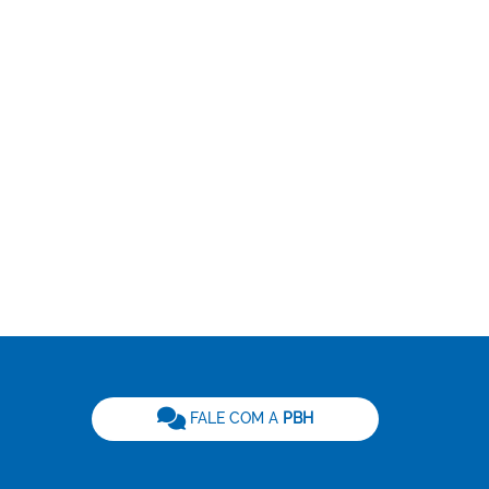
be
FALE COM A
PBH