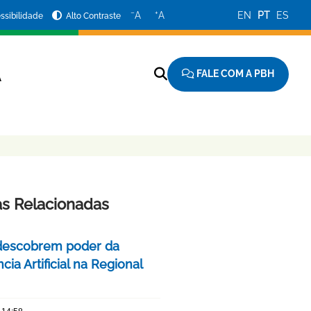
−
+
A
A
EN
PT
ES
ssibilidade
Alto Contraste
FALE COM A PBH
A
as Relacionadas
descobrem poder da
ncia Artificial na Regional