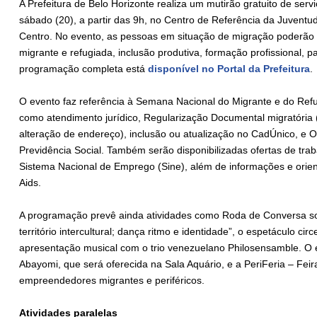
A Prefeitura de Belo Horizonte realiza um mutirão gratuito de ser
sábado (20), a partir das 9h, no Centro de Referência da Juventu
Centro. No evento, as pessoas em situação de migração poderão 
migrante e refugiada, inclusão produtiva, formação profissional, par
programação completa está
disponível no Portal da Prefeitura
.
O evento faz referência à Semana Nacional do Migrante e do Refu
como atendimento jurídico, Regularização Documental migratória 
alteração de endereço), inclusão ou atualização no CadÚnico, e Of
Previdência Social. Também serão disponibilizadas ofertas de tra
Sistema Nacional de Emprego (Sine), além de informações e ori
Aids.
A programação prevê ainda atividades como Roda de Conversa sob
território intercultural; dança ritmo e identidade”, o espetáculo cir
apresentação musical com o trio venezuelano Philosensamble. O
Abayomi, que será oferecida na Sala Aquário, e a PeriFeria – Feira
empreendedores migrantes e periféricos.
Atividades paralelas