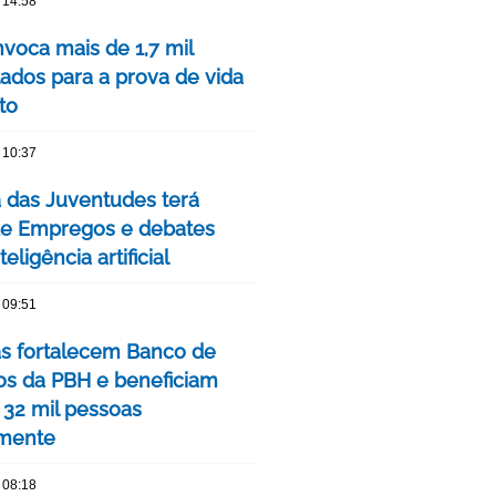
 14:58
voca mais de 1,7 mil
ados para a prova de vida
to
 10:37
das Juventudes terá
de Empregos e debates
eligência artificial
 09:51
as fortalecem Banco de
os da PBH e beneficiam
 32 mil pessoas
mente
 08:18