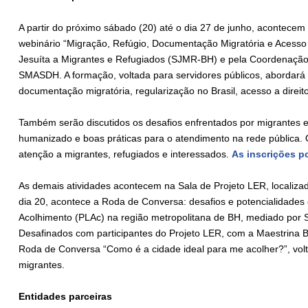
A partir do próximo sábado (20) até o dia 27 de junho, acontecem
webinário “Migração, Refúgio, Documentação Migratória e Acesso a
Jesuíta a Migrantes e Refugiados (SJMR-BH) e pela Coordenação 
SMASDH. A formação, voltada para servidores públicos, abordará 
documentação migratória, regularização no Brasil, acesso a direito
Também serão discutidos os desafios enfrentados por migrantes e
humanizado e boas práticas para o atendimento na rede pública. O
atenção a migrantes, refugiados e interessados.
As inscrições p
As demais atividades acontecem na Sala de Projeto LER, localiza
dia 20, acontece a Roda de Conversa: desafios e potencialidade
Acolhimento (PLAc) na região metropolitana de BH, mediado por S
Desafinados com participantes do Projeto LER, com a Maestrina B
Roda de Conversa “Como é a cidade ideal para me acolher?”, vol
migrantes.
Entidades parceiras