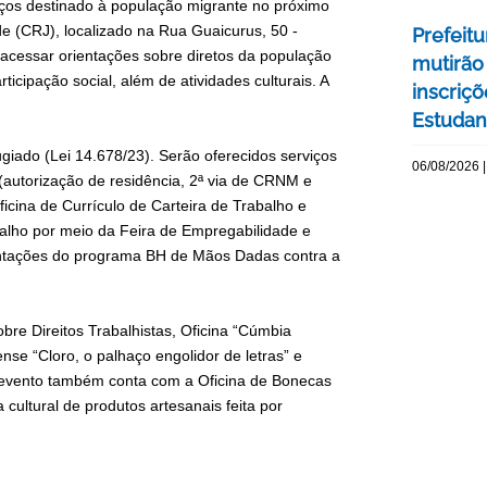
viços destinado à população migrante no próximo
de (CRJ), localizado na Rua Guaicurus, 50 -
Prefeitu
acessar orientações sobre diretos da população
mutirão
ticipação social, além de atividades culturais. A
inscriç
Estudant
giado (Lei 14.678/23). Serão oferecidos serviços
06/08/2026 |
(autorização de residência, 2ª via de CRNM e
icina de Currículo de Carteira de Trabalho e
balho por meio da Feira de Empregabilidade e
entações do programa BH de Mãos Dadas contra a
re Direitos Trabalhistas, Oficina “Cúmbia
cense “Cloro, o palhaço engolidor de letras” e
 evento também conta com a Oficina de Bonecas
 cultural de produtos artesanais feita por