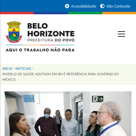
Pular
Portal
Acessibilidade
Alto Contraste
para
da
o
conteúdo
Prefeitura
O
principal
de
Belo
Horizonte
INÍCIO
-
NOTÍCIAS
-
Trilha
MODELO DE SAÚDE ADOTADO EM BH É REFERÊNCIA PARA GOVERNO DO
MÉXICO
de
navegação