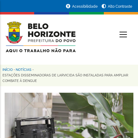
Pular
Portal
Acessibilidade
Alto Contraste
para
da
o
conteúdo
Prefeitura
O
principal
de
Belo
Horizonte
INÍCIO
-
NOTÍCIAS
-
Trilha
ESTAÇÕES DISSEMINADORAS DE LARVICIDA SÃO INSTALADAS PARA AMPLIAR
COMBATE À DENGUE
de
navegação