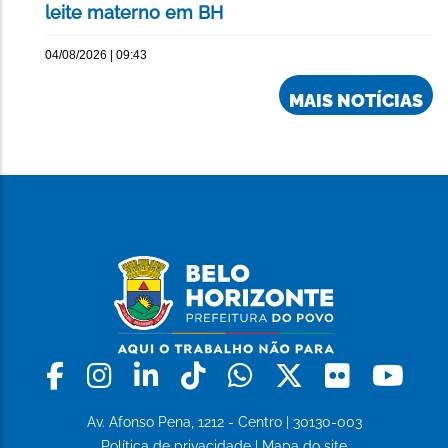
leite materno em BH
04/08/2026 | 09:43
MAIS NOTÍCIAS
Facebook
Instagram
Linkedin
Tiktok
Whatsapp
X
Flickr
Yo
Av. Afonso Pena, 1212 - Centro | 30130-003
Política de privacidade
|
Mapa do site