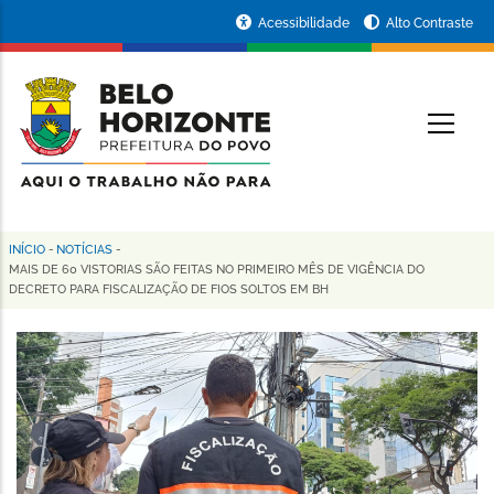
Pular
Portal
Acessibilidade
Alto Contraste
para
da
o
conteúdo
Prefeitura
O
principal
de
Belo
Horizonte
INÍCIO
-
NOTÍCIAS
-
Trilha
MAIS DE 60 VISTORIAS SÃO FEITAS NO PRIMEIRO MÊS DE VIGÊNCIA DO
DECRETO PARA FISCALIZAÇÃO DE FIOS SOLTOS EM BH
de
navegação