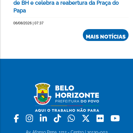
de BH e celebra a reabertura da Praça do
Papa
06/08/2026 | 07:37
MAIS NOTÍCIAS
Facebook
Instagram
Linkedin
Tiktok
Whatsapp
X
Flickr
Yo
Av. Afonso Pena, 1212 - Centro | 30130-003