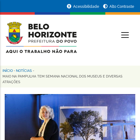
Pular
Portal
Acessibilidade
Alto Contraste
para
da
o
conteúdo
Prefeitura
O
principal
de
Belo
Horizonte
INÍCIO
-
NOTÍCIAS
-
Trilha
MAIO NA PAMPULHA TEM SEMANA NACIONAL DOS MUSEUS E DIVERSAS
ATRAÇÕES
de
navegação